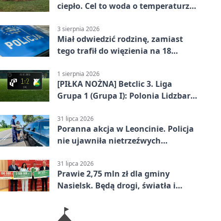
ciepło. Cel to woda o temperaturze
50°C
3 sierpnia 2026
Miał odwiedzić rodzinę, zamiast
tego trafił do więzienia na 18
miesięcy
1 sierpnia 2026
[PIŁKA NOŻNA] Betclic 3. Liga
Grupa 1 (Grupa I): Polonia Lidzbark
Warmiński – Świt Nowy Dwór
Mazowiecki 1:2
31 lipca 2026
Poranna akcja w Leoncinie. Policja
nie ujawniła nietrzeźwych
kierujących
31 lipca 2026
Prawie 2,75 mln zł dla gminy
Nasielsk. Będą drogi, światła i
sprzęt dla OSP