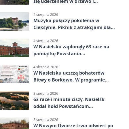
się uderzeniem w drzewo i
mandatem 6500 zł
4 sierpnia 2026
Muzyka połączy pokolenia w
Cieksynie. Piknik z atrakcjami dla
rodzin
4 sierpnia 2026
W Nasielsku zapłonęły 63 race na
pamiątkę Powstania
Warszawskiego
4 sierpnia 2026
W Nasielsku uczczą bohaterów
Bitwy o Borkowo. W programie
msza i pieśni
3 sierpnia 2026
63 race i minuta ciszy. Nasielsk
oddał hołd Powstańcom
Warszawskim
3 sierpnia 2026
W Nowym Dworze trwa odwiert po