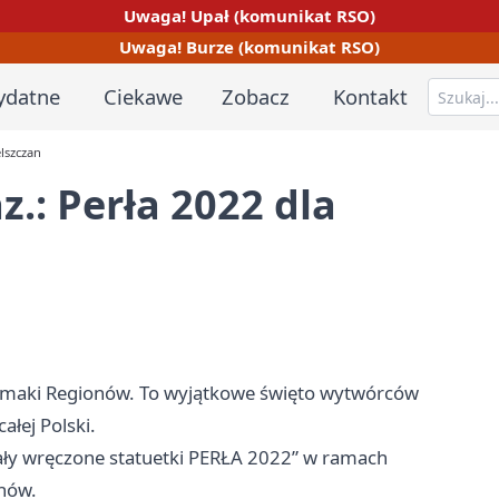
Uwaga! Upał (komunikat RSO)
Uwaga! Burze (komunikat RSO)
ydatne
Ciekawe
Zobacz
Kontakt
lszczan
: Perła 2022 dla
gi Smaki Regionów. To wyjątkowe święto wytwórców
ałej Polski.
tały wręczone statuetki PERŁA 2022” w ramach
nów.