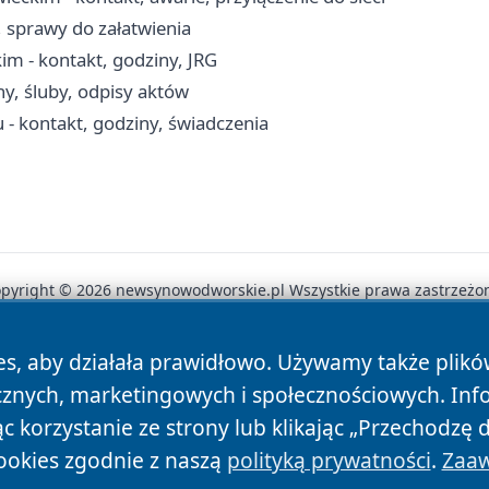
, sprawy do załatwienia
- kontakt, godziny, JRG
ny, śluby, odpisy aktów
 kontakt, godziny, świadczenia
pyright © 2026 newsynowodworskie.pl Wszystkie prawa zastrzeżo
es, aby działała prawidłowo. Używamy także plik
News
Autorzy
Polityka Prywatności
Polityka Cookie
cznych, marketingowych i społecznościowych. Inf
 korzystanie ze strony lub klikając „Przechodzę 
ookies zgodnie z naszą
polityką prywatności
.
Zaaw