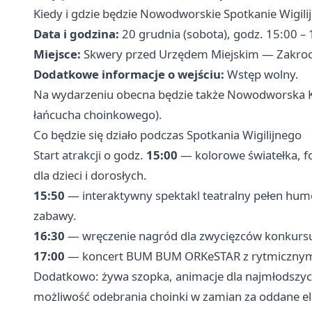
Kiedy i gdzie będzie Nowodworskie Spotkanie Wigili
Data i godzina:
20 grudnia (sobota), godz. 15:00 –
Miejsce:
Skwery przed Urzędem Miejskim — Zakroc
Dodatkowe informacje o wejściu:
Wstęp wolny.
Na wydarzeniu obecna będzie także Nowodworska Ko
łańcucha choinkowego).
Co będzie się działo podczas Spotkania Wigilijnego
Start atrakcji o godz.
15:00
— kolorowe światełka, f
dla dzieci i dorosłych.
15:50
— interaktywny spektakl teatralny pełen humo
zabawy.
16:30
— wręczenie nagród dla zwycięzców konkurs
17:00
— koncert BUM BUM ORKeSTAR z rytmicznym
Dodatkowo: żywa szopka, animacje dla najmłodszych,
możliwość odebrania choinki w zamian za oddane e