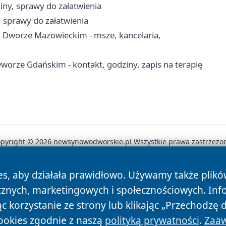
iny, sprawy do załatwienia
, sprawy do załatwienia
m Dworze Mazowieckim - msze, kancelaria,
rze Gdańskim - kontakt, godziny, zapis na terapię
pyright © 2026 newsynowodworskie.pl Wszystkie prawa zastrzeżo
es, aby działała prawidłowo. Używamy także plik
News
Autorzy
Polityka Prywatności
Polityka Cookie
cznych, marketingowych i społecznościowych. Inf
 korzystanie ze strony lub klikając „Przechodzę 
ookies zgodnie z naszą
polityką prywatności
.
Zaaw