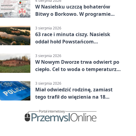
4 sierpnia 2026
W Nasielsku uczczą bohaterów
Bitwy o Borkowo. W programie
msza i pieśni
3 sierpnia 2026
63 race i minuta ciszy. Nasielsk
oddał hołd Powstańcom
Warszawskim
3 sierpnia 2026
W Nowym Dworze trwa odwiert po
ciepło. Cel to woda o temperaturze
50°C
3 sierpnia 2026
Miał odwiedzić rodzinę, zamiast
tego trafił do więzienia na 18
miesięcy