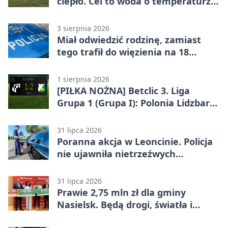
ciepło. Cel to woda o temperaturze
50°C
3 sierpnia 2026
Miał odwiedzić rodzinę, zamiast
tego trafił do więzienia na 18
miesięcy
1 sierpnia 2026
[PIŁKA NOŻNA] Betclic 3. Liga
Grupa 1 (Grupa I): Polonia Lidzbark
Warmiński – Świt Nowy Dwór
Mazowiecki 1:2
31 lipca 2026
Poranna akcja w Leoncinie. Policja
nie ujawniła nietrzeźwych
kierujących
31 lipca 2026
Prawie 2,75 mln zł dla gminy
Nasielsk. Będą drogi, światła i
sprzęt dla OSP