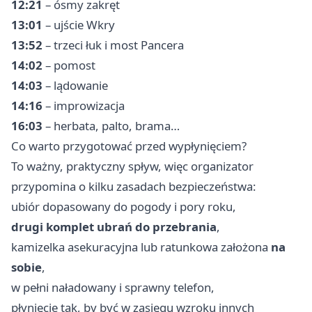
12:21
– ósmy zakręt
13:01
– ujście Wkry
13:52
– trzeci łuk i most Pancera
14:02
– pomost
14:03
– lądowanie
14:16
– improwizacja
16:03
– herbata, palto, brama…
Co warto przygotować przed wypłynięciem?
To ważny, praktyczny spływ, więc organizator
przypomina o kilku zasadach bezpieczeństwa:
ubiór dopasowany do pogody i pory roku,
drugi komplet ubrań do przebrania
,
kamizelka asekuracyjna lub ratunkowa założona
na
sobie
,
w pełni naładowany i sprawny telefon,
płynięcie tak, by być w zasięgu wzroku innych