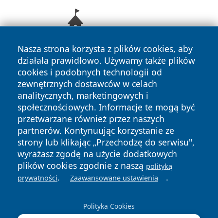
Nasza strona korzysta z plików cookies, aby
działała prawidłowo. Używamy także plików
cookies i podobnych technologii od
zewnętrznych dostawców w celach
analitycznych, marketingowych i
społecznościowych. Informacje te mogą być
przetwarzane również przez naszych
Copyright © 2026 newsynowodworskie.pl Wszystkie prawa
partnerów. Kontynuując korzystanie ze
zastrzeżone.
strony lub klikając „Przechodzę do serwisu",
wyrażasz zgodę na użycie dodatkowych
plików cookies zgodnie z naszą
polityką
Polityka
Polityka
.
.
News
Autorzy
prywatności
Zaawansowane ustawienia
Prywatności
Cookies
Polityka Cookies