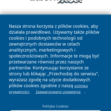
Nasza strona korzysta z plików cookies, aby
działała prawidłowo. Używamy także plików
cookies i podobnych technologii od
zewnętrznych dostawców w celach
Copyright © 2026 newsynowodworskie.pl Wszystkie prawa
analitycznych, marketingowych i
zastrzeżone.
społecznościowych. Informacje te mogą być
przetwarzane również przez naszych
partnerów. Kontynuując korzystanie ze
Polityka
Polityka
News
Autorzy
strony lub klikając „Przechodzę do serwisu",
Prywatności
Cookies
wyrażasz zgodę na użycie dodatkowych
plików cookies zgodnie z naszą
polityką
.
.
prywatności
Zaawansowane ustawienia
Polityka Cookies