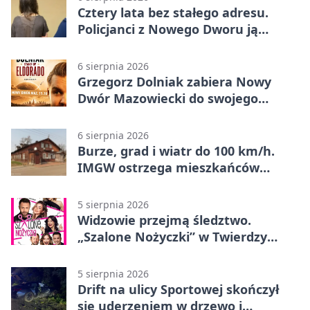
Cztery lata bez stałego adresu.
Policjanci z Nowego Dworu ją
odnaleźli
6 sierpnia 2026
Grzegorz Dolniak zabiera Nowy
Dwór Mazowiecki do swojego
„Eldorado”
6 sierpnia 2026
Burze, grad i wiatr do 100 km/h.
IMGW ostrzega mieszkańców
Nowego Dworu
5 sierpnia 2026
Widzowie przejmą śledztwo.
„Szalone Nożyczki” w Twierdzy
Modlin
5 sierpnia 2026
Drift na ulicy Sportowej skończył
się uderzeniem w drzewo i