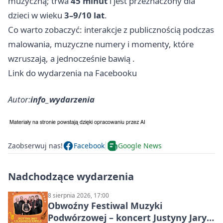
muzyczną; trwa
45 minut
i jest przeznaczony dla
dzieci w wieku
3–9/10 lat
.
Co warto zobaczyć: interakcje z publicznością podczas
malowania, muzyczne numery i momenty, które
wzruszają, a jednocześnie bawią .
Link do wydarzenia na Facebooku
Autor:
info_wydarzenia
Zaobserwuj nas!
Facebook
Google News
Nadchodzące wydarzenia
8 sierpnia 2026, 17:00
Obwoźny Festiwal Muzyki
Podwórzowej – koncert Justyny Jary i