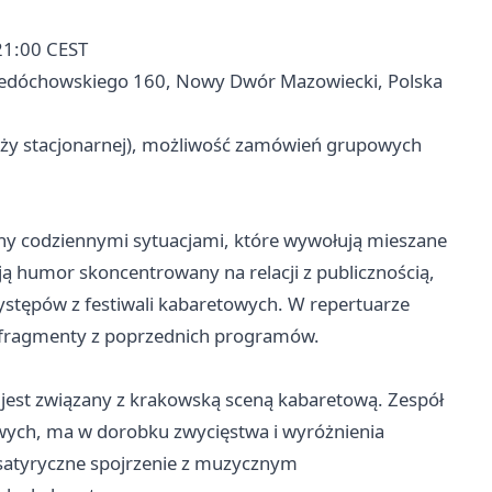
21:00 CEST
 Ledóchowskiego 160, Nowy Dwór Mazowiecki, Polska
aży stacjonarnej), możliwość zamówień grupowych
ny codziennymi sytuacjami, które wywołują mieszane
ją humor skoncentrowany na relacji z publicznością,
ystępów z festiwali kabaretowych. W repertuarze
 fragmenty z poprzednich programów.
i jest związany z krakowską sceną kabaretową. Zespół
wych, ma w dorobku zwycięstwa i wyróżnienia
y satyryczne spojrzenie z muzycznym