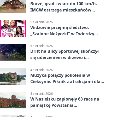
Burze, grad i wiatr do 100 km/h.
IMGW ostrzega mieszkańców
Nowego Dworu
5 sierpnia 2026
Widzowie przejmą śledztwo.
„Szalone Nożyczki” w Twierdzy
Modlin
5 sierpnia 2026
Drift na ulicy Sportowej skończył
się uderzeniem w drzewo i
mandatem 6500 zł
4 sierpnia 2026
Muzyka połączy pokolenia w
Cieksynie. Piknik z atrakcjami dla
rodzin
4 sierpnia 2026
W Nasielsku zapłonęły 63 race na
pamiątkę Powstania
Warszawskiego