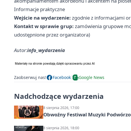
akompaniamentem akordeonu i akcentem na piose
Informacje praktyczne
Wejście na wydarzenie:
zgodnie z informacjami or
Kontakt w sprawie grup:
zamówienia grupowe możn
udostępnione przez organizatora)
Autor:
info_wydarzenia
Zaobserwuj nas!
Facebook
Google News
Nadchodzące wydarzenia
8 sierpnia 2026, 17:00
Obwoźny Festiwal Muzyki Podwórzowe
8 sierpnia 2026, 18:00