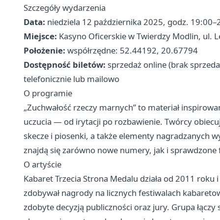
Szczegóły wydarzenia
Data:
niedziela 12 października 2025, godz. 19:00–
Miejsce:
Kasyno Oficerskie w Twierdzy Modlin, ul.
Położenie:
współrzędne: 52.44192, 20.67794
Dostępność biletów:
sprzedaż online (brak sprzed
telefonicznie lub mailowo
O programie
„Zuchwałość rzeczy marnych” to materiał inspirowa
uczucia — od irytacji po rozbawienie. Twórcy obiecu
skecze i piosenki, a także elementy nagradzanych w
znajdą się zarówno nowe numery, jak i sprawdzone
O artyście
Kabaret Trzecia Strona Medalu działa od 2011 roku 
zdobywał nagrody na licznych festiwalach kabareto
zdobyte decyzją publiczności oraz jury. Grupa łącz