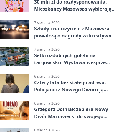
30 mln zł do rozdysponowania.
Mieszkańcy Mazowsza wybierają
projekty
7 sierpnia 2026
Szkoły i nauczyciele z Mazowsza
powalczą o nagrody za kreatywną
edukację
7 sierpnia 2026
Setki ozdobnych gołębi na
targowisku. Wystawa wesprze
Piotra
6 sierpnia 2026
Cztery lata bez stałego adresu.
Policjanci z Nowego Dworu ją
odnaleźli
6 sierpnia 2026
Grzegorz Dolniak zabiera Nowy
Dwór Mazowiecki do swojego
„Eldorado”
6 sierpnia 2026