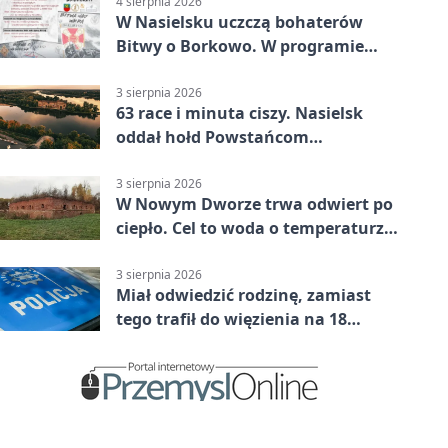
4 sierpnia 2026
W Nasielsku uczczą bohaterów
Bitwy o Borkowo. W programie
msza i pieśni
3 sierpnia 2026
63 race i minuta ciszy. Nasielsk
oddał hołd Powstańcom
Warszawskim
3 sierpnia 2026
W Nowym Dworze trwa odwiert po
ciepło. Cel to woda o temperaturze
50°C
3 sierpnia 2026
Miał odwiedzić rodzinę, zamiast
tego trafił do więzienia na 18
miesięcy