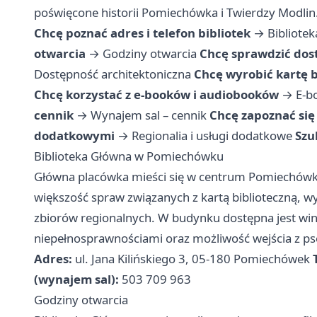
poświęcone historii Pomiechówka i Twierdzy Modlin
Chcę poznać adres i telefon bibliotek
→
Bibliote
otwarcia
→
Godziny otwarcia
Chcę sprawdzić dos
Dostępność architektoniczna
Chcę wyrobić kartę b
Chcę korzystać z e-booków i audiobooków
→
E-b
cennik
→
Wynajem sal – cennik
Chcę zapoznać się
dodatkowymi
→
Regionalia i usługi dodatkowe
Szu
Biblioteka Główna w Pomiechówku
Główna placówka mieści się w centrum Pomiechówka, p
większość spraw związanych z kartą biblioteczną, 
zbiorów regionalnych. W budynku dostępna jest win
niepełnosprawnościami oraz możliwość wejścia z p
Adres:
ul. Jana Kilińskiego 3, 05-180 Pomiechówek
(wynajem sal):
503 709 963
Godziny otwarcia