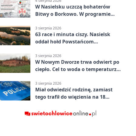
4 sierpnia 2026
W Nasielsku uczczą bohaterów
Bitwy o Borkowo. W programie
msza i pieśni
3 sierpnia 2026
63 race i minuta ciszy. Nasielsk
oddał hołd Powstańcom
Warszawskim
3 sierpnia 2026
W Nowym Dworze trwa odwiert po
ciepło. Cel to woda o temperaturze
50°C
3 sierpnia 2026
Miał odwiedzić rodzinę, zamiast
tego trafił do więzienia na 18
miesięcy