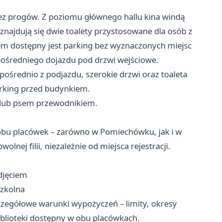
bez progów. Z poziomu głównego hallu kina windą
ajdują się dwie toalety przystosowane dla osób z
m dostępny jest parking bez wyznaczonych miejsc
pośredniego dojazdu pod drzwi wejściowe.
pośrednio z podjazdu, szerokie drzwi oraz toaleta
rking przed budynkiem.
 lub psem przewodnikiem.
 obu placówek – zarówno w Pomiechówku, jak i w
ej filii, niezależnie od miejsca rejestracji.
djęciem
szkolna
zczegółowe warunki wypożyczeń – limity, okresy
iblioteki dostępny w obu placówkach.