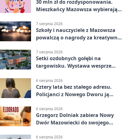
30 mln zł do rozdysponowania.
Mieszkańcy Mazowsza wybierają
projekty
7 sierpnia 2026
Szkoły i nauczyciele z Mazowsza
powalczą o nagrody za kreatywną
edukację
7 sierpnia 2026
Setki ozdobnych gołębi na
targowisku. Wystawa wesprze
Piotra
6 sierpnia 2026
Cztery lata bez stałego adresu.
Policjanci z Nowego Dworu ją
odnaleźli
6 sierpnia 2026
Grzegorz Dolniak zabiera Nowy
Dwór Mazowiecki do swojego
„Eldorado”
6 sierpnia 2026