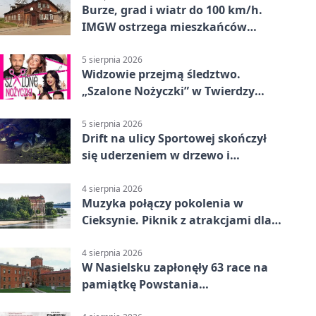
Burze, grad i wiatr do 100 km/h.
IMGW ostrzega mieszkańców
Nowego Dworu
5 sierpnia 2026
Widzowie przejmą śledztwo.
„Szalone Nożyczki” w Twierdzy
Modlin
5 sierpnia 2026
Drift na ulicy Sportowej skończył
się uderzeniem w drzewo i
mandatem 6500 zł
4 sierpnia 2026
Muzyka połączy pokolenia w
Cieksynie. Piknik z atrakcjami dla
rodzin
4 sierpnia 2026
W Nasielsku zapłonęły 63 race na
pamiątkę Powstania
Warszawskiego