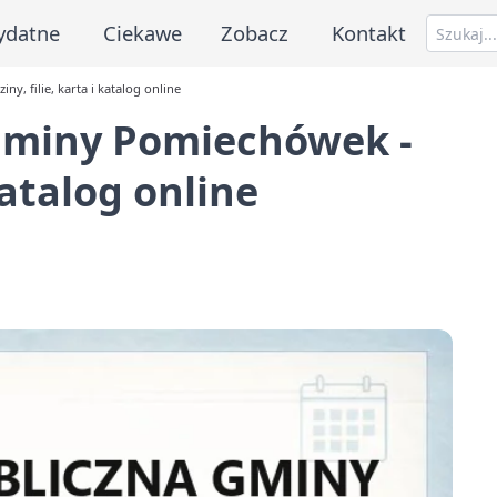
ydatne
Ciekawe
Zobacz
Kontakt
y, filie, karta i katalog online
 Gminy Pomiechówek -
katalog online