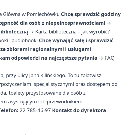
.
ka Główna w Pomiechówku
Chcę sprawdzić godziny
tępność dla osób z niepełnosprawnościami
→
iblioteczną
→
Karta biblioteczna – jak wyrobić?
ooki i audiobooki
Chcę wynająć salę i sprawdzić
 ze zbiorami regionalnymi i usługami
kam odpowiedzi na najczęstsze pytania
→
FAQ
rzy ulicy Jana Kilińskiego. To tu załatwisz
wypożyczeniami specjalistycznymi oraz dostępem do
da, toalety przystosowane dla osób z
sem asystującym lub przewodnikiem.
Telefon:
22 785-46-97
Kontakt do dyrektora