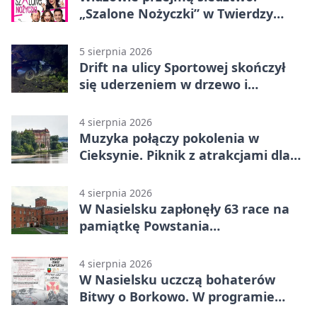
„Szalone Nożyczki” w Twierdzy
Modlin
5 sierpnia 2026
Drift na ulicy Sportowej skończył
się uderzeniem w drzewo i
mandatem 6500 zł
4 sierpnia 2026
Muzyka połączy pokolenia w
Cieksynie. Piknik z atrakcjami dla
rodzin
4 sierpnia 2026
W Nasielsku zapłonęły 63 race na
pamiątkę Powstania
Warszawskiego
4 sierpnia 2026
W Nasielsku uczczą bohaterów
Bitwy o Borkowo. W programie
msza i pieśni