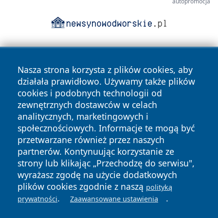
autopromocja
Nasza strona korzysta z plików cookies, aby
działała prawidłowo. Używamy także plików
cookies i podobnych technologii od
zewnętrznych dostawców w celach
Copyright © 2026 newsynowodworskie.pl Wszystkie prawa
analitycznych, marketingowych i
zastrzeżone.
społecznościowych. Informacje te mogą być
przetwarzane również przez naszych
partnerów. Kontynuując korzystanie ze
Polityka
Polityka
News
Autorzy
strony lub klikając „Przechodzę do serwisu",
Prywatności
Cookies
wyrażasz zgodę na użycie dodatkowych
plików cookies zgodnie z naszą
polityką
.
.
prywatności
Zaawansowane ustawienia