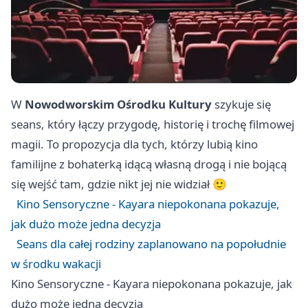
W
Nowodworskim Ośrodku Kultury
szykuje się
seans, który łączy przygodę, historię i trochę filmowej
magii. To propozycja dla tych, którzy lubią kino
familijne z bohaterką idącą własną drogą i nie bojącą
się wejść tam, gdzie nikt jej nie widział 🙂
Kino Sensoryczne - Kayara niepokonana pokazuje,
jak dużo może jedna decyzja
Seans dla całej rodziny zaplanowano na popołudnie
w środku wakacji
Kino Sensoryczne - Kayara niepokonana pokazuje, jak
dużo może jedna decyzja