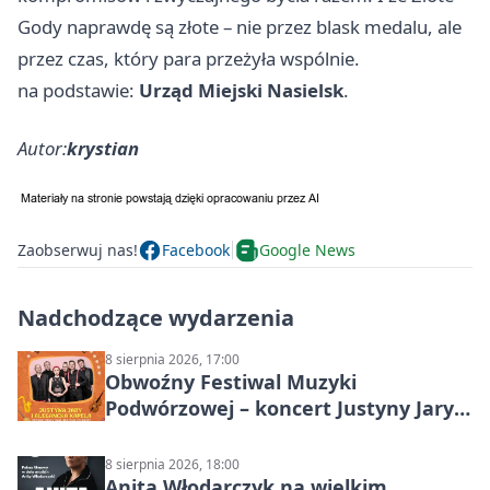
Gody naprawdę są złote – nie przez blask medalu, ale
przez czas, który para przeżyła wspólnie.
na podstawie:
Urząd Miejski Nasielsk
.
Autor:
krystian
Zaobserwuj nas!
Facebook
Google News
Nadchodzące wydarzenia
8 sierpnia 2026, 17:00
Obwoźny Festiwal Muzyki
Podwórzowej – koncert Justyny Jary i
Aleganckiej Kapeli
8 sierpnia 2026, 18:00
Anita Włodarczyk na wielkim