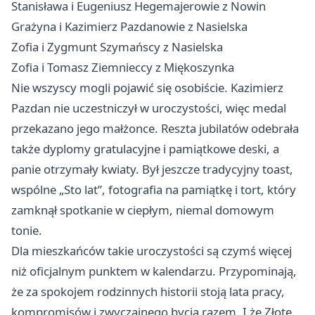
Stanisława i Eugeniusz Hegemajerowie z Nowin
Grażyna i Kazimierz Pazdanowie z Nasielska
Zofia i Zygmunt Szymańscy z Nasielska
Zofia i Tomasz Ziemnieccy z Miękoszynka
Nie wszyscy mogli pojawić się osobiście. Kazimierz
Pazdan nie uczestniczył w uroczystości, więc medal
przekazano jego małżonce. Reszta jubilatów odebrała
także dyplomy gratulacyjne i pamiątkowe deski, a
panie otrzymały kwiaty. Był jeszcze tradycyjny toast,
wspólne „Sto lat”, fotografia na pamiątkę i tort, który
zamknął spotkanie w ciepłym, niemal domowym
tonie.
Dla mieszkańców takie uroczystości są czymś więcej
niż oficjalnym punktem w kalendarzu. Przypominają,
że za spokojem rodzinnych historii stoją lata pracy,
kompromisów i zwyczajnego bycia razem. I że Złote