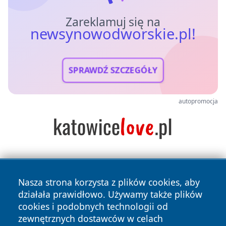
Zareklamuj się na
newsynowodworskie.pl!
SPRAWDŹ SZCZEGÓŁY
autopromocja
Nasza strona korzysta z plików cookies, aby
działała prawidłowo. Używamy także plików
cookies i podobnych technologii od
zewnętrznych dostawców w celach
Copyright © 2026 newsynowodworskie.pl Wszystkie prawa