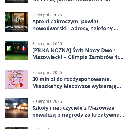
adresy, telefony, godziny otwarcia
8 sierpnia 2026
Apteki Zakroczym, powiat
nowodworski - adresy, telefony,
godziny otwarcia
8 sierpnia 2026
[PIŁKA NOŻNA] Świt Nowy Dwór
Mazowiecki – Olimpia Zambrów 4:0
– efektowny start w Betclic 3. Liga
Grupa 1 (Grupa I)
7 sierpnia 2026
30 mln zł do rozdysponowania.
Mieszkańcy Mazowsza wybierają
projekty
7 sierpnia 2026
Szkoły i nauczyciele z Mazowsza
powalczą o nagrody za kreatywną
edukację