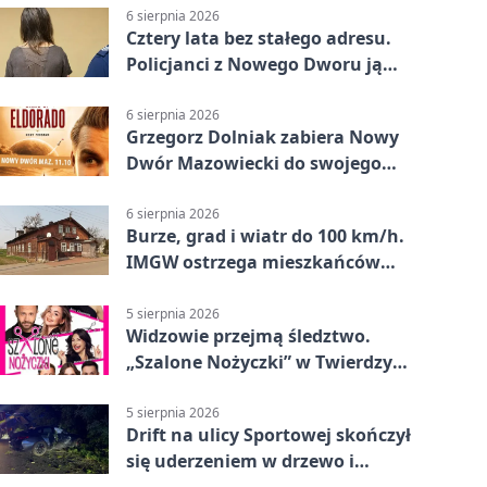
6 sierpnia 2026
Cztery lata bez stałego adresu.
Policjanci z Nowego Dworu ją
odnaleźli
6 sierpnia 2026
Grzegorz Dolniak zabiera Nowy
Dwór Mazowiecki do swojego
„Eldorado”
6 sierpnia 2026
Burze, grad i wiatr do 100 km/h.
IMGW ostrzega mieszkańców
Nowego Dworu
5 sierpnia 2026
Widzowie przejmą śledztwo.
„Szalone Nożyczki” w Twierdzy
Modlin
5 sierpnia 2026
Drift na ulicy Sportowej skończył
się uderzeniem w drzewo i
mandatem 6500 zł