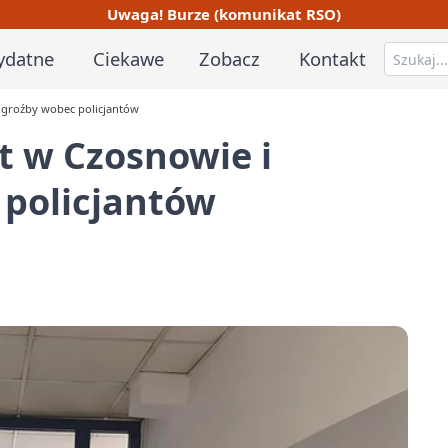
Uwaga! Burze (komunikat RSO)
ydatne
Ciekawe
Zobacz
Kontakt
ł groźby wobec policjantów
t w Czosnowie i
 policjantów