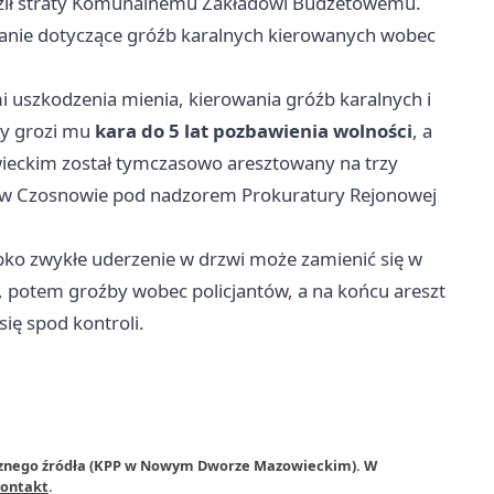
ił straty Komunalnemu Zakładowi Budżetowemu.
owanie dotyczące gróźb karalnych kierowanych wobec
 uszkodzenia mienia, kierowania gróźb karalnych i
ny grozi mu
kara do 5 lat pozbawienia wolności
, a
ckim został tymczasowo aresztowany na trzy
ji w Czosnowie pod nadzorem Prokuratury Rejonowej
ybko zwykłe uderzenie w drzwi może zamienić się w
 potem groźby wobec policjantów, a na końcu areszt
się spod kontroli.
trznego źródła (KPP w Nowym Dworze Mazowieckim). W
ontakt
.