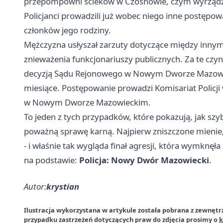
przepompowni ścieków w Czosnowie, czym wyrządz
Policjanci prowadzili już wobec niego inne postęp
członków jego rodziny.
Mężczyzna usłyszał zarzuty dotyczące między innymi
znieważenia funkcjonariuszy publicznych. Za te czy
decyzją Sądu Rejonowego w Nowym Dworze Mazowie
miesiące. Postępowanie prowadzi Komisariat Polic
w Nowym Dworze Mazowieckim.
To jeden z tych przypadków, które pokazują, jak sz
poważną sprawę karną. Najpierw zniszczone mienie,
- i właśnie tak wygląda finał agresji, która wymknęła 
na podstawie:
Policja: Nowy Dwór Mazowiecki
.
Autor:
krystian
Ilustracja wykorzystana w artykule została pobrana z zewnę
przypadku zastrzeżeń dotyczących praw do zdjęcia prosimy o
k