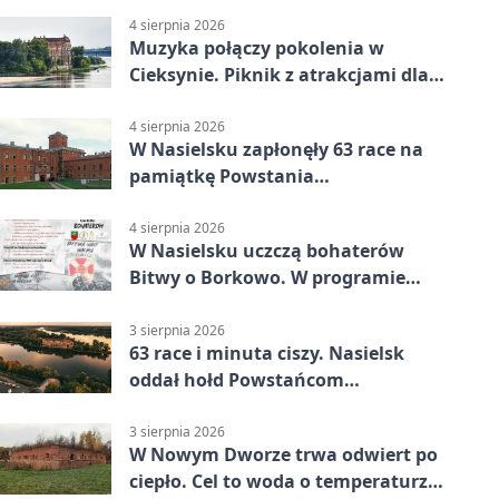
4 sierpnia 2026
Muzyka połączy pokolenia w
Cieksynie. Piknik z atrakcjami dla
rodzin
4 sierpnia 2026
W Nasielsku zapłonęły 63 race na
pamiątkę Powstania
Warszawskiego
4 sierpnia 2026
W Nasielsku uczczą bohaterów
Bitwy o Borkowo. W programie
msza i pieśni
3 sierpnia 2026
63 race i minuta ciszy. Nasielsk
oddał hołd Powstańcom
Warszawskim
3 sierpnia 2026
W Nowym Dworze trwa odwiert po
ciepło. Cel to woda o temperaturze