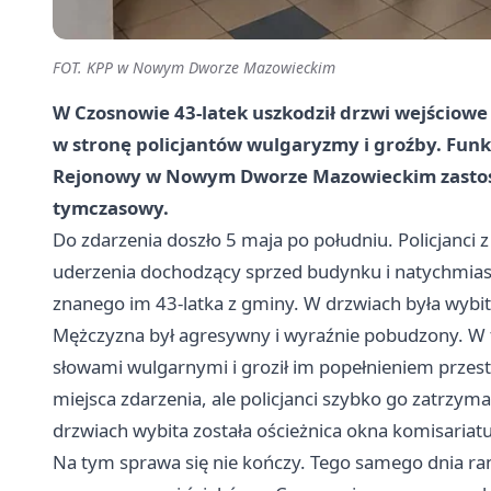
FOT. KPP w Nowym Dworze Mazowieckim
W Czosnowie 43-latek uszkodził drzwi wejściowe 
w stronę policjantów wulgaryzmy i groźby. Funk
Rejonowy w Nowym Dworze Mazowieckim zastoso
tymczasowy.
Do zdarzenia doszło 5 maja po południu. Policjanci z
uderzenia dochodzący sprzed budynku i natychmiast 
znanego im 43-latka z gminy. W drzwiach była wybit
Mężczyzna był agresywny i wyraźnie pobudzony. W tr
słowami wulgarnymi i groził im popełnieniem przes
miejsca zdarzenia, ale policjanci szybko go zatrzymal
drzwiach wybita została ościeżnica okna komisariatu
Na tym sprawa się nie kończy. Tego samego dnia ran