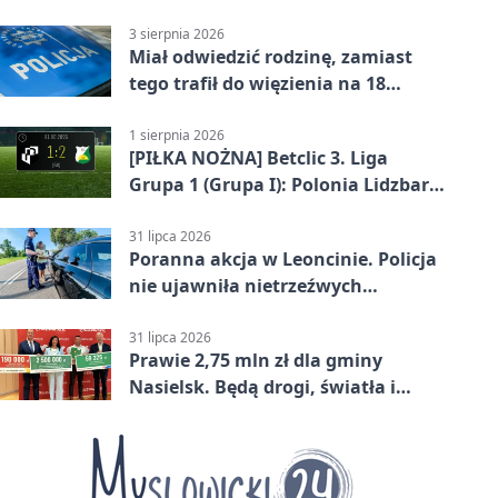
50°C
3 sierpnia 2026
Miał odwiedzić rodzinę, zamiast
tego trafił do więzienia na 18
miesięcy
1 sierpnia 2026
[PIŁKA NOŻNA] Betclic 3. Liga
Grupa 1 (Grupa I): Polonia Lidzbark
Warmiński – Świt Nowy Dwór
Mazowiecki 1:2
31 lipca 2026
Poranna akcja w Leoncinie. Policja
nie ujawniła nietrzeźwych
kierujących
31 lipca 2026
Prawie 2,75 mln zł dla gminy
Nasielsk. Będą drogi, światła i
sprzęt dla OSP