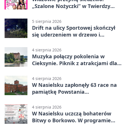
„Szalone Nożyczki” w Twierdzy
Modlin
5 sierpnia 2026
Drift na ulicy Sportowej skończył
się uderzeniem w drzewo i
mandatem 6500 zł
4 sierpnia 2026
Muzyka połączy pokolenia w
Cieksynie. Piknik z atrakcjami dla
rodzin
4 sierpnia 2026
W Nasielsku zapłonęły 63 race na
pamiątkę Powstania
Warszawskiego
4 sierpnia 2026
W Nasielsku uczczą bohaterów
Bitwy o Borkowo. W programie
msza i pieśni