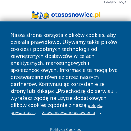
autopromocja
Nasza strona korzysta z plików cookies, aby
działała prawidłowo. Używamy także plików
cookies i podobnych technologii od
zewnętrznych dostawców w celach
analitycznych, marketingowych i
Copyright © 2026 newsynowodworskie.pl Wszystkie prawa
społecznościowych. Informacje te mogą być
zastrzeżone.
przetwarzane również przez naszych
partnerów. Kontynuując korzystanie ze
strony lub klikając „Przechodzę do serwisu",
Polityka
Polityka
News
Autorzy
wyrażasz zgodę na użycie dodatkowych
Prywatności
Cookies
plików cookies zgodnie z naszą
polityką
.
.
prywatności
Zaawansowane ustawienia
Polityka Cookies