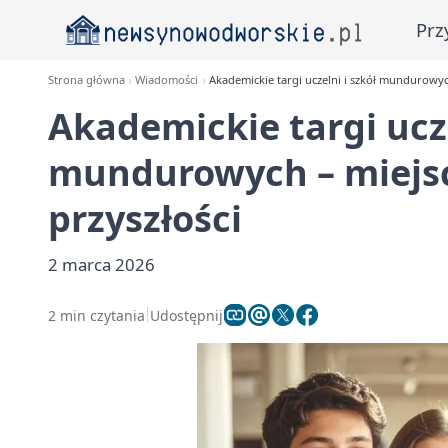
Prz
Strona główna
Wiadomości
Akademickie targi uczelni i szkół mundurowyc
Akademickie targi ucze
mundurowych – miejs
przyszłości
2 marca 2026
2 min czytania
Udostępnij