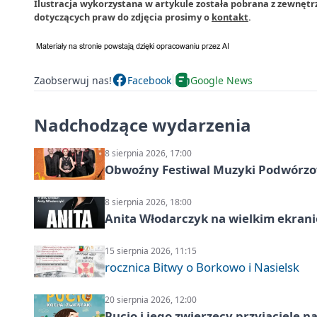
Ilustracja wykorzystana w artykule została pobrana z zewnęt
dotyczących praw do zdjęcia prosimy o
kontakt
.
Zaobserwuj nas!
Facebook
Google News
Nadchodzące wydarzenia
8 sierpnia 2026, 17:00
Obwoźny Festiwal Muzyki Podwórzowe
8 sierpnia 2026, 18:00
Anita Włodarczyk na wielkim ekrani
15 sierpnia 2026, 11:15
rocznica Bitwy o Borkowo i Nasielsk
20 sierpnia 2026, 12:00
Pucio i jego zwierzęcy przyjaciel