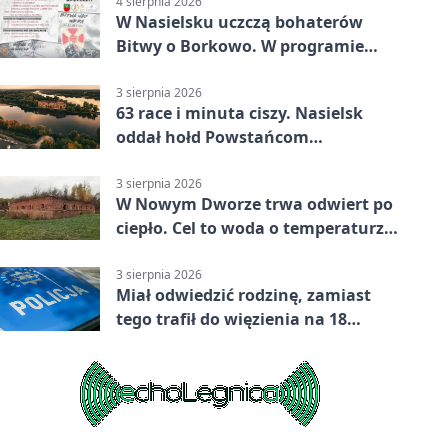
4 sierpnia 2026
W Nasielsku uczczą bohaterów
Bitwy o Borkowo. W programie
msza i pieśni
3 sierpnia 2026
63 race i minuta ciszy. Nasielsk
oddał hołd Powstańcom
Warszawskim
3 sierpnia 2026
W Nowym Dworze trwa odwiert po
ciepło. Cel to woda o temperaturze
50°C
3 sierpnia 2026
Miał odwiedzić rodzinę, zamiast
tego trafił do więzienia na 18
miesięcy