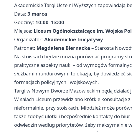
Akademickie Targi Uczelni Wyższych zapowiadają be
Data:
3 marca
Godziny:
10:00–13:00
Miejsce:
Liceum Ogólnokształcące im. Wojska Po
Organizator:
Akademickie Inicjatywy
Patronat:
Magdalena Biernacka
– Starosta Nowod
Na stoiskach będzie można porównać programy studió
praktyczne aspekty nauki – od wymogów formalnych
służbami mundurowymi to okazja, by dowiedzieć się 
formacjach policyjnych i wojskowych.
Targi w Nowym Dworze Mazowieckim będą działać j
W salach Liceum przewidziano krótkie konsultacje z p
nieformalnie, przy stoiskach. Młodzież może porówn
także zdobyć ulotki i bezpośrednie kontakty do biu
odwiedzin według priorytetów, żeby maksymalnie w