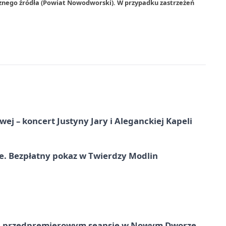
rznego źródła (Powiat Nowodworski). W przypadku zastrzeżeń
j – koncert Justyny Jary i Aleganckiej Kapeli
e. Bezpłatny pokaz w Twierdzy Modlin
e na przedpremierowym seansie w Nowym Dworze