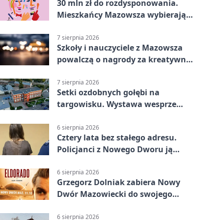
30 mln zł do rozdysponowania.
Mieszkańcy Mazowsza wybierają
projekty
7 sierpnia 2026
Szkoły i nauczyciele z Mazowsza
powalczą o nagrody za kreatywną
edukację
7 sierpnia 2026
Setki ozdobnych gołębi na
targowisku. Wystawa wesprze
Piotra
6 sierpnia 2026
Cztery lata bez stałego adresu.
Policjanci z Nowego Dworu ją
odnaleźli
6 sierpnia 2026
Grzegorz Dolniak zabiera Nowy
Dwór Mazowiecki do swojego
„Eldorado”
6 sierpnia 2026