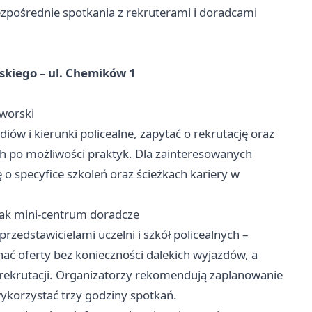
zpośrednie spotkania z rekruterami i doradcami
lskiego
–
ul. Chemików 1
worski
w i kierunki policealne, zapytać o rekrutację oraz
 po możliwości praktyk. Dla zainteresowanych
o specyfice szkoleń oraz ścieżkach kariery w
ak mini‑centrum doradcze
rzedstawicielami uczelni i szkół policealnych –
ać oferty bez konieczności dalekich wyjazdów, a
r rekrutacji. Organizatorzy rekomendują zaplanowanie
ykorzystać trzy godziny spotkań.