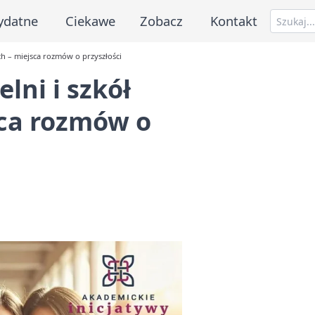
ydatne
Ciekawe
Zobacz
Kontakt
h – miejsca rozmów o przyszłości
lni i szkół
ca rozmów o