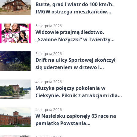
Burze, grad i wiatr do 100 km/h.
IMGW ostrzega mieszkańców
Nowego Dworu
5 sierpnia 2026
Widzowie przejmą śledztwo.
„Szalone Nożyczki” w Twierdzy
Modlin
5 sierpnia 2026
Drift na ulicy Sportowej skończył
się uderzeniem w drzewo i
mandatem 6500 zł
4 sierpnia 2026
Muzyka połączy pokolenia w
Cieksynie. Piknik z atrakcjami dla
rodzin
4 sierpnia 2026
W Nasielsku zapłonęły 63 race na
pamiątkę Powstania
Warszawskiego