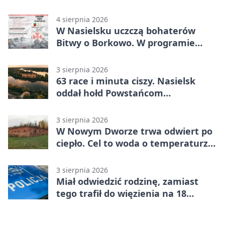
Warszawskiego
4 sierpnia 2026
W Nasielsku uczczą bohaterów
Bitwy o Borkowo. W programie
msza i pieśni
3 sierpnia 2026
63 race i minuta ciszy. Nasielsk
oddał hołd Powstańcom
Warszawskim
3 sierpnia 2026
W Nowym Dworze trwa odwiert po
ciepło. Cel to woda o temperaturze
50°C
3 sierpnia 2026
Miał odwiedzić rodzinę, zamiast
tego trafił do więzienia na 18
miesięcy