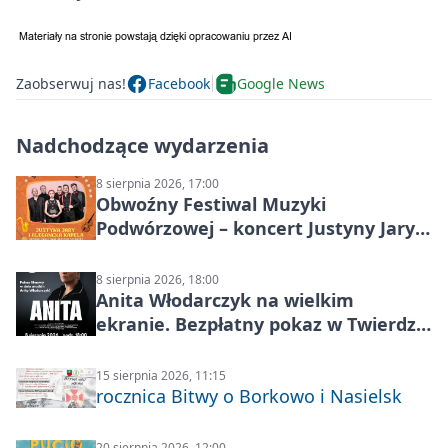
Zaobserwuj nas!
Facebook
Google News
Nadchodzące wydarzenia
8 sierpnia 2026, 17:00
Obwoźny Festiwal Muzyki
Podwórzowej – koncert Justyny Jary i
Aleganckiej Kapeli
8 sierpnia 2026, 18:00
Anita Włodarczyk na wielkim
ekranie. Bezpłatny pokaz w Twierdzy
Modlin
15 sierpnia 2026, 11:15
rocznica Bitwy o Borkowo i Nasielsk
20 sierpnia 2026, 12:00