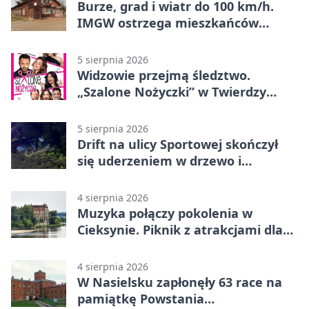
Burze, grad i wiatr do 100 km/h.
IMGW ostrzega mieszkańców
Nowego Dworu
5 sierpnia 2026
Widzowie przejmą śledztwo.
„Szalone Nożyczki” w Twierdzy
Modlin
5 sierpnia 2026
Drift na ulicy Sportowej skończył
się uderzeniem w drzewo i
mandatem 6500 zł
4 sierpnia 2026
Muzyka połączy pokolenia w
Cieksynie. Piknik z atrakcjami dla
rodzin
4 sierpnia 2026
W Nasielsku zapłonęły 63 race na
pamiątkę Powstania