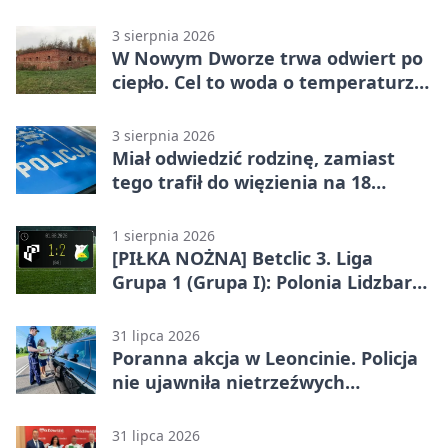
Warszawskim
3 sierpnia 2026
W Nowym Dworze trwa odwiert po
ciepło. Cel to woda o temperaturze
50°C
3 sierpnia 2026
Miał odwiedzić rodzinę, zamiast
tego trafił do więzienia na 18
miesięcy
1 sierpnia 2026
[PIŁKA NOŻNA] Betclic 3. Liga
Grupa 1 (Grupa I): Polonia Lidzbark
Warmiński – Świt Nowy Dwór
Mazowiecki 1:2
31 lipca 2026
Poranna akcja w Leoncinie. Policja
nie ujawniła nietrzeźwych
kierujących
31 lipca 2026