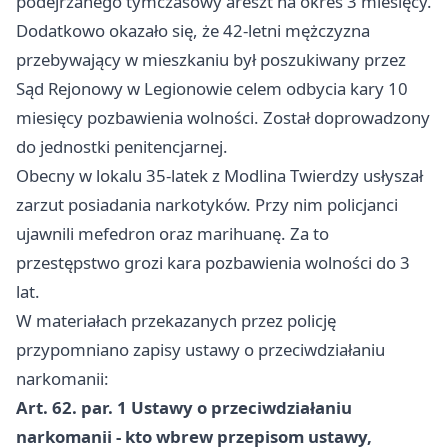
podejrzanego tymczasowy areszt na okres 3 miesięcy.
Dodatkowo okazało się, że 42-letni mężczyzna
przebywający w mieszkaniu był poszukiwany przez
Sąd Rejonowy w
Legionowie
celem odbycia kary 10
miesięcy pozbawienia wolności. Został doprowadzony
do jednostki penitencjarnej.
Obecny w lokalu 35-latek z Modlina Twierdzy usłyszał
zarzut posiadania narkotyków. Przy nim policjanci
ujawnili mefedron oraz marihuanę. Za to
przestępstwo grozi kara pozbawienia wolności do 3
lat.
W materiałach przekazanych przez policję
przypomniano zapisy ustawy o przeciwdziałaniu
narkomanii:
Art. 62. par. 1 Ustawy o przeciwdziałaniu
narkomanii - kto wbrew przepisom ustawy,