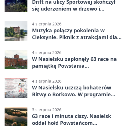
Drift na ulicy Sportowej skończył
się uderzeniem w drzewo i
mandatem 6500 zł
4 sierpnia 2026
Muzyka połączy pokolenia w
Cieksynie. Piknik z atrakcjami dla
rodzin
4 sierpnia 2026
W Nasielsku zapłonęły 63 race na
pamiątkę Powstania
Warszawskiego
4 sierpnia 2026
W Nasielsku uczczą bohaterów
Bitwy o Borkowo. W programie
msza i pieśni
3 sierpnia 2026
63 race i minuta ciszy. Nasielsk
oddał hołd Powstańcom