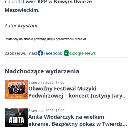
na podstawie:
KPP w Nowym Dworze
Mazowieckim
.
Autor:
krystian
Zaobserwuj nas!
Facebook
Google News
Nadchodzące wydarzenia
8 sierpnia 2026, 17:00
Obwoźny Festiwal Muzyki
Podwórzowej – koncert Justyny Jary i
Aleganckiej Kapeli
8 sierpnia 2026, 18:00
Anita Włodarczyk na wielkim
ekranie. Bezpłatny pokaz w Twierdzy
Modlin