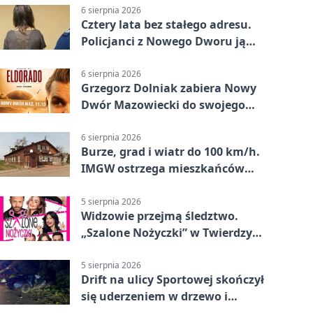
6 sierpnia 2026
Cztery lata bez stałego adresu.
Policjanci z Nowego Dworu ją
odnaleźli
6 sierpnia 2026
Grzegorz Dolniak zabiera Nowy
Dwór Mazowiecki do swojego
„Eldorado”
6 sierpnia 2026
Burze, grad i wiatr do 100 km/h.
IMGW ostrzega mieszkańców
Nowego Dworu
5 sierpnia 2026
Widzowie przejmą śledztwo.
„Szalone Nożyczki” w Twierdzy
Modlin
5 sierpnia 2026
Drift na ulicy Sportowej skończył
się uderzeniem w drzewo i
mandatem 6500 zł