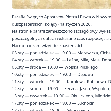
Parafia Świętych Apostołów Piotra i Pawła w Now
duszpasterskich (kolędy) na styczeń 2026.
Na stronie parafii zamieszczono szczegółowy wykaz
poszczególnych datach wskazano czas rozpoczęcia wi
Harmonogram wizyt duszpasterskich
03.sty — poniedziałek — 19.00 — Morawicza, Cicha
04.sty — wtorek — 19.00 — Leśna, Miła, Mała, Dobr
05.sty — środa — 19.00 — Wojska Polskiego
10.sty — poniedziałek — 19.00 — Dębowa
11.sty — wtorek — 19.00 — Koralowa, Rubinowa, 
12.sty — środa — 19.00 — Łęczna, Jasna, Wspólna, 
13.sty — czwartek — 19.00 — Okulickiego, Młodzi
17.sty — poniedziałek — 19.00 — Suchocin
18.sty — wtorek — 19.00 — Sikorskiego