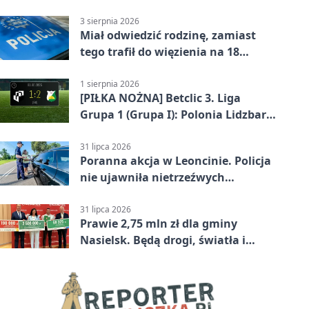
50°C
3 sierpnia 2026
Miał odwiedzić rodzinę, zamiast
tego trafił do więzienia na 18
miesięcy
1 sierpnia 2026
[PIŁKA NOŻNA] Betclic 3. Liga
Grupa 1 (Grupa I): Polonia Lidzbark
Warmiński – Świt Nowy Dwór
Mazowiecki 1:2
31 lipca 2026
Poranna akcja w Leoncinie. Policja
nie ujawniła nietrzeźwych
kierujących
31 lipca 2026
Prawie 2,75 mln zł dla gminy
Nasielsk. Będą drogi, światła i
sprzęt dla OSP