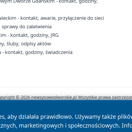
wym Dworze Gdańskim - kontakt, godziny,
ckim - kontakt, awarie, przyłączenie do sieci
, sprawy do załatwienia
- kontakt, godziny, JRG
ny, śluby, odpisy aktów
 kontakt, godziny, świadczenia
pyright © 2026 newsynowodworskie.pl Wszystkie prawa zastrzeżo
es, aby działała prawidłowo. Używamy także plik
News
Autorzy
Polityka Prywatności
Polityka Cookie
cznych, marketingowych i społecznościowych. Inf