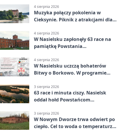
4 sierpnia 2026
Muzyka połączy pokolenia w
Cieksynie. Piknik z atrakcjami dla
rodzin
4 sierpnia 2026
W Nasielsku zapłonęły 63 race na
pamiątkę Powstania
Warszawskiego
4 sierpnia 2026
W Nasielsku uczczą bohaterów
Bitwy o Borkowo. W programie
msza i pieśni
3 sierpnia 2026
63 race i minuta ciszy. Nasielsk
oddał hołd Powstańcom
Warszawskim
3 sierpnia 2026
W Nowym Dworze trwa odwiert po
ciepło. Cel to woda o temperaturze