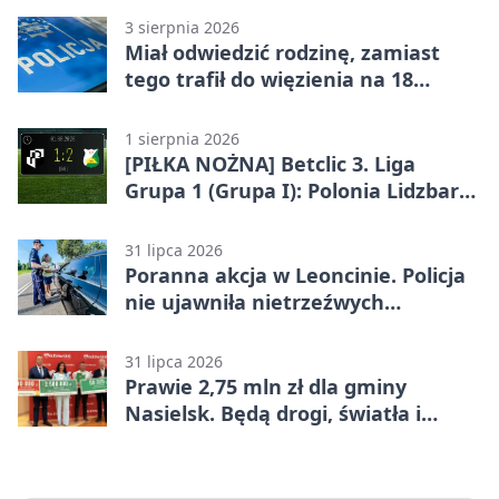
3 sierpnia 2026
Miał odwiedzić rodzinę, zamiast
tego trafił do więzienia na 18
miesięcy
1 sierpnia 2026
[PIŁKA NOŻNA] Betclic 3. Liga
Grupa 1 (Grupa I): Polonia Lidzbark
Warmiński – Świt Nowy Dwór
Mazowiecki 1:2
31 lipca 2026
Poranna akcja w Leoncinie. Policja
nie ujawniła nietrzeźwych
kierujących
31 lipca 2026
Prawie 2,75 mln zł dla gminy
Nasielsk. Będą drogi, światła i
sprzęt dla OSP