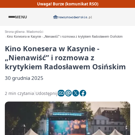
Uwaga! Burze (komunikat RSO)
MENU
Strona główna
Wiadomości
Kino Konesera w Kasynie - „Nienawiść” i rozmowa z krytykiem Radosławem Osińskim
Kino Konesera w Kasynie -
„Nienawiść” i rozmowa z
krytykiem Radosławem Osińskim
30 grudnia 2025
2 min czytania
Udostępnij