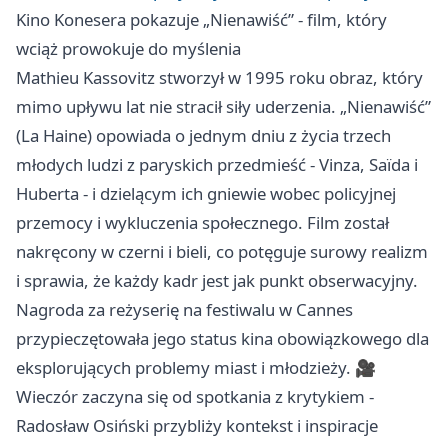
Kino Konesera pokazuje „Nienawiść” - film, który
wciąż prowokuje do myślenia
Mathieu Kassovitz stworzył w 1995 roku obraz, który
mimo upływu lat nie stracił siły uderzenia. „Nienawiść”
(La Haine) opowiada o jednym dniu z życia trzech
młodych ludzi z paryskich przedmieść - Vinza, Saïda i
Huberta - i dzielącym ich gniewie wobec policyjnej
przemocy i wykluczenia społecznego. Film został
nakręcony w czerni i bieli, co potęguje surowy realizm
i sprawia, że każdy kadr jest jak punkt obserwacyjny.
Nagroda za reżyserię na festiwalu w Cannes
przypieczętowała jego status kina obowiązkowego dla
eksplorujących problemy miast i młodzieży. 🎥
Wieczór zaczyna się od spotkania z krytykiem -
Radosław Osiński przybliży kontekst i inspiracje