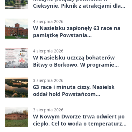
Cieksynie. Piknik z atrakcjami dla
rodzin
4 sierpnia 2026
W Nasielsku zapłonęły 63 race na
pamiątkę Powstania
Warszawskiego
4 sierpnia 2026
W Nasielsku uczczą bohaterów
Bitwy o Borkowo. W programie
msza i pieśni
3 sierpnia 2026
63 race i minuta ciszy. Nasielsk
oddał hołd Powstańcom
Warszawskim
3 sierpnia 2026
W Nowym Dworze trwa odwiert po
ciepło. Cel to woda o temperaturze
50°C