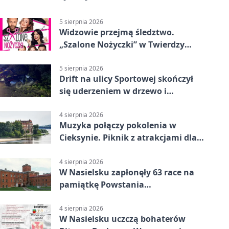
5 sierpnia 2026
Widzowie przejmą śledztwo.
„Szalone Nożyczki” w Twierdzy
Modlin
5 sierpnia 2026
Drift na ulicy Sportowej skończył
się uderzeniem w drzewo i
mandatem 6500 zł
4 sierpnia 2026
Muzyka połączy pokolenia w
Cieksynie. Piknik z atrakcjami dla
rodzin
4 sierpnia 2026
W Nasielsku zapłonęły 63 race na
pamiątkę Powstania
Warszawskiego
4 sierpnia 2026
W Nasielsku uczczą bohaterów