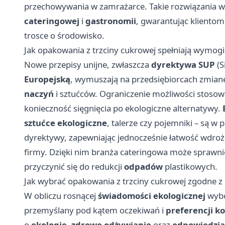
przechowywania w zamrażarce. Takie rozwiązania w
cateringowej
i
gastronomii
, gwarantując kliento
trosce o środowisko.
Jak opakowania z trzciny cukrowej spełniają wymog
Nowe przepisy unijne, zwłaszcza
dyrektywa SUP
(S
Europejską
, wymuszają na przedsiębiorcach zmia
naczyń
i sztućców. Ograniczenie możliwości stoso
konieczność sięgnięcia po ekologiczne alternatywy.
sztućce ekologiczne
, talerze czy pojemniki – są w 
dyrektywy, zapewniając jednocześnie łatwość wdro
firmy. Dzięki nim branża cateringowa może sprawni
przyczynić się do redukcji
odpadów
plastikowych.
Jak wybrać opakowania z trzciny cukrowej zgodne 
W obliczu rosnącej
świadomości ekologicznej
wyb
przemyślany pod kątem oczekiwań i
preferencji 
o
ekologię
,
zdrowe odżywianie
oraz
odpowiedzia