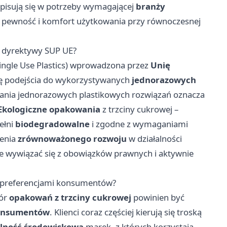
pisują się w potrzeby wymagającej
branży
m pewność i komfort użytkowania przy równoczesnej
i dyrektywy SUP UE?
ingle Use Plastics) wprowadzona przez
Unię
nę podejścia do wykorzystywanych
jednorazowych
wania jednorazowych plastikowych rozwiązań oznacza
Ekologiczne opakowania
z trzciny cukrowej –
pełni
biodegradowalne
i zgodne z wymaganiami
żenia
zrównoważonego rozwoju
w działalności
e wywiązać się z obowiązków prawnych i aktywnie
z preferencjami konsumentów?
ór
opakowań z trzciny cukrowej
powinien być
konsumentów
. Klienci coraz częściej kierują się troską
lność środowiskową
marek, z których korzystają.