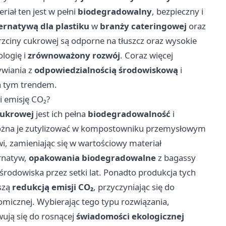
riał ten jest w pełni
biodegradowalny
, bezpieczny i
ernatywą dla plastiku
w
branży cateringowej
oraz
zciny cukrowej są odporne na tłuszcz oraz wysokie
ologię i
zrównoważony rozwój
. Coraz więcej
wiania z
odpowiedzialnością środowiskową
i
a tym trendem.
i emisję CO₂?
cukrowej
jest ich pełna
biodegradowalność
i
 można je zutylizować w kompostowniku przemysłowym
, zamieniając się w wartościowy materiał
ernatyw,
opakowania biodegradowalne
z bagassy
 środowiska przez setki lat. Ponadto produkcja tych
szą
redukcją emisji CO₂
, przyczyniając się do
omicznej. Wybierając tego typu rozwiązania,
wują się do rosnącej
świadomości ekologicznej