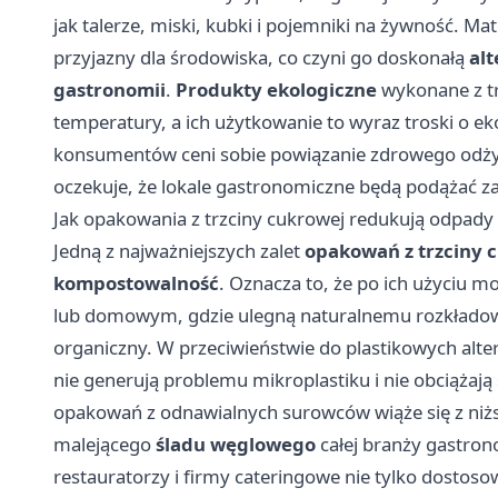
jak talerze, miski, kubki i pojemniki na żywność. Mate
przyjazny dla środowiska, co czyni go doskonałą
alt
gastronomii
.
Produkty ekologiczne
wykonane z tr
temperatury, a ich użytkowanie to wyraz troski o ek
konsumentów ceni sobie powiązanie zdrowego odży
oczekuje, że lokale gastronomiczne będą podążać z
Jak opakowania z trzciny cukrowej redukują odpady 
Jedną z najważniejszych zalet
opakowań z trzciny 
kompostowalność
. Oznacza to, że po ich użyciu
lub domowym, gdzie ulegną naturalnemu rozkładowi
organiczny. W przeciwieństwie do plastikowych alt
nie generują problemu mikroplastiku i nie obciążają
opakowań z odnawialnych surowców wiąże się z niż
malejącego
śladu węglowego
całej branży gastron
restauratorzy i firmy cateringowe nie tylko dostoso