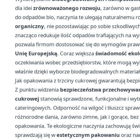
dla idei
zrównoważonego rozwoju
, zarówno w gast
do odpadów bio, naczynia te ulegają naturalnemu ro
organiczny
, nie pozostawiając po sobie szkodliwy
znacząco redukuje ilość odpadów trafiających na wy
pozwala firmom dostosować się do wymogów prawn
Unię Europejską
. Coraz większa
świadomość ekol
oczekiwania wobec przedsiębiorstw, które mogą w
właśnie dzięki wyborze biodegradowalnych materia
Jak opakowania z trzciny cukrowej gwarantują bezpi
Z punktu widzenia
bezpieczeństwa przechowywani
cukrowej
stanowią sprawdzone, funkcjonalne i wytr
cateringowych. Odporność na wilgoć i tłuszcz spra
różnorodne dania, zarówno zimne, jak i gorące, bez 
opakowania. Te ekologiczne naczynia zachowują świ
sprawdzają się w
estetycznym pakowaniu
oraz na