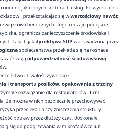
ronomii, jak i innych sektorach usług. Po wyrzuceniu
zkładowi, przekształcając się w
wartościowy nawóz
ch związków chemicznych. Tego rodzaju podejście
sypiska, ogranicza zanieczyszczenie środowiska i
ych, takich jak
dyrektywa SUP
wprowadzona przez
ogiczna
społeczeństwa przekłada się na rosnące
ykazać swoją
odpowiedzialność środowiskową
łów.
eczeństwo i trwałość żywności?
a i transportu posiłków
,
opakowania z trzciny
zymałe rozwiązanie dla restauratorów i firm
wia, że można w nich bezpiecznie przechowywać
ryzyka przeciekania czy zniszczenia struktury
eżość potraw przez dłuższy czas, doskonale
dają się do podgrzewania w mikrofalówce lub