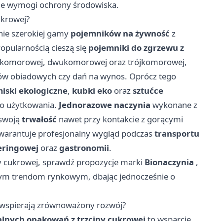
ne wymogi ochrony środowiska.
ukrowej?
nie szerokiej gamy
pojemników na żywność
z
opularnością cieszą się
pojemniki do zgrzewu z
dnokomorowej, dwukomorowej oraz trójkomorowej,
wów obiadowych czy dań na wynos. Oprócz tego
iski ekologiczne
,
kubki eko
oraz
sztućce
wo użytkowania.
Jednorazowe naczynia
wykonane z
 swoją
trwałość
nawet przy kontakcie z gorącymi
arantuje profesjonalny wygląd podczas
transportu
eringowej
oraz
gastronomii
.
iny cukrowej, sprawdź propozycje marki
Bionaczynia
,
nym trendom rynkowym, dbając jednocześnie o
wspierają zrównoważony rozwój?
lnych opakowań z trzciny cukrowej
to wsparcie