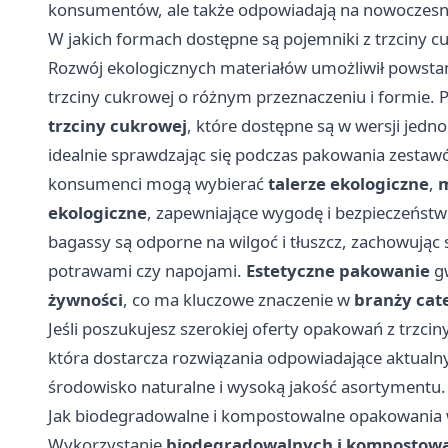
konsumentów, ale także odpowiadają na nowoczes
W jakich formach dostępne są pojemniki z trzciny c
Rozwój ekologicznych materiałów umożliwił powsta
trzciny cukrowej o różnym przeznaczeniu i formie. P
trzciny cukrowej
, które dostępne są w wersji je
idealnie sprawdzając się podczas pakowania zesta
konsumenci mogą wybierać
talerze ekologiczne
,
m
ekologiczne
, zapewniające wygodę i bezpieczeńst
bagassy są odporne na wilgoć i tłuszcz, zachowując
potrawami czy napojami.
Estetyczne pakowanie
gw
żywności
, co ma kluczowe znaczenie w
branży cat
Jeśli poszukujesz szerokiej oferty opakowań z trzc
która dostarcza rozwiązania odpowiadające aktual
środowisko naturalne i wysoką jakość asortymentu.
Jak biodegradowalne i kompostowalne opakowania 
Wykorzystanie
biodegradowalnych i kompostowa