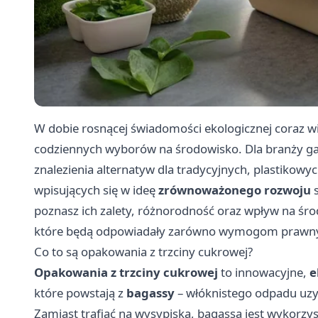
W dobie rosnącej świadomości ekologicznej coraz w
codziennych wyborów na środowisko. Dla branży gas
znalezienia alternatyw dla tradycyjnych, plastiko
wpisujących się w ideę
zrównoważonego rozwoju
poznasz ich zalety, różnorodność oraz wpływ na śro
które będą odpowiadały zarówno wymogom prawnym,
Co to są opakowania z trzciny cukrowej?
Opakowania z trzciny cukrowej
to innowacyjne,
e
które powstają z
bagassy
– włóknistego odpadu uzys
Zamiast trafiać na wysypiska, bagassa jest wykorz