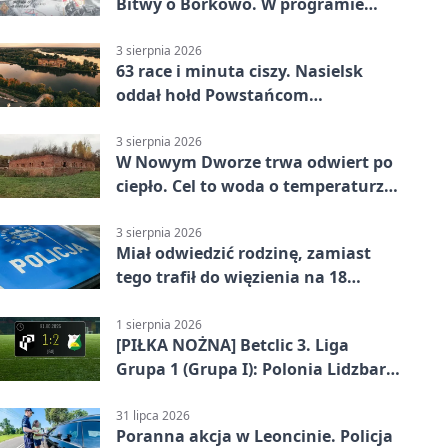
Bitwy o Borkowo. W programie
msza i pieśni
3 sierpnia 2026
63 race i minuta ciszy. Nasielsk
oddał hołd Powstańcom
Warszawskim
3 sierpnia 2026
W Nowym Dworze trwa odwiert po
ciepło. Cel to woda o temperaturze
50°C
3 sierpnia 2026
Miał odwiedzić rodzinę, zamiast
tego trafił do więzienia na 18
miesięcy
1 sierpnia 2026
[PIŁKA NOŻNA] Betclic 3. Liga
Grupa 1 (Grupa I): Polonia Lidzbark
Warmiński – Świt Nowy Dwór
Mazowiecki 1:2
31 lipca 2026
Poranna akcja w Leoncinie. Policja