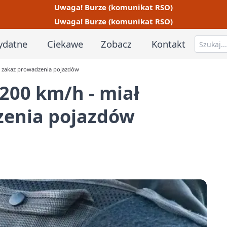
Uwaga! Burze (komunikat RSO)
Uwaga! Burze (komunikat RSO)
ydatne
Ciekawe
Zobacz
Kontakt
y zakaz prowadzenia pojazdów
200 km/h - miał
zenia pojazdów