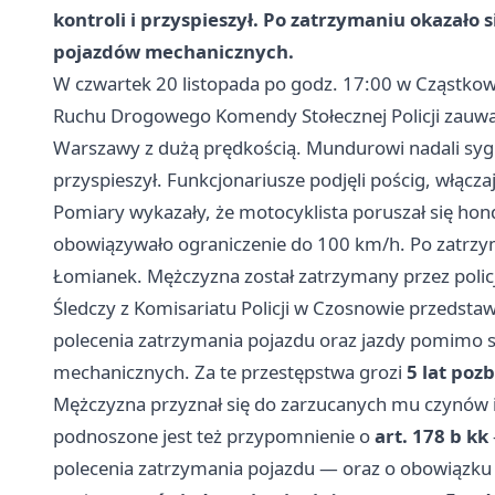
kontroli i przyspieszył. Po zatrzymaniu okazał
pojazdów mechanicznych.
W czwartek 20 listopada po godz. 17:00 w Cząstkowi
Ruchu Drogowego Komendy Stołecznej Policji zauważ
Warszawy z dużą prędkością. Mundurowi nadali sygn
przyspieszył. Funkcjonariusze podjęli pościg, włącza
Pomiary wykazały, że motocyklista poruszał się hon
obowiązywało ograniczenie do 100 km/h. Po zatrzyma
Łomianek. Mężczyzna został zatrzymany przez polic
Śledczy z Komisariatu Policji w Czosnowie przedsta
polecenia zatrzymania pojazdu oraz jazdy pomimo
mechanicznych. Za te przestępstwa grozi
5 lat poz
Mężczyzna przyznał się do zarzucanych mu czynów i
podnoszone jest też przypomnienie o
art. 178 b kk
polecenia zatrzymania pojazdu — oraz o obowiązku 