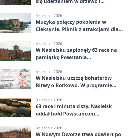
się uderzeniem w drzewo i
mandatem 6500 zł
4 sierpnia 2026
Muzyka połączy pokolenia w
Cieksynie. Piknik z atrakcjami dla
rodzin
4 sierpnia 2026
W Nasielsku zapłonęły 63 race na
pamiątkę Powstania
Warszawskiego
4 sierpnia 2026
W Nasielsku uczczą bohaterów
Bitwy o Borkowo. W programie
msza i pieśni
3 sierpnia 2026
63 race i minuta ciszy. Nasielsk
oddał hołd Powstańcom
Warszawskim
3 sierpnia 2026
W Nowym Dworze trwa odwiert po