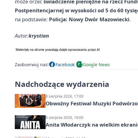
może orzec
świadczenie pieniężne na rzecz Fu
Postpenitencjarnej w wysokości od 5 do 60 tysię
na podstawie:
Policja: Nowy Dwór Mazowiecki
.
Autor:
krystian
Zaobserwuj nas!
Facebook
Google News
Nadchodzące wydarzenia
8 sierpnia 2026, 17:00
Obwoźny Festiwal Muzyki Podwórzowe
8 sierpnia 2026, 18:00
Anita Włodarczyk na wielkim ekrani