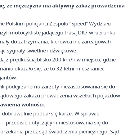
o się, że mężczyzna ma aktywny zakaz prowadzenia
e Polskim policjanci Zespołu “Speed” Wydziału
yli motocyklistę jadącego trasą DK7 w kierunku
ały do zatrzymania; kierowca nie zareagował i
jąc sygnały świetlne i dźwiękowe.
dą z prędkością blisko 200 km/h w miejscu, gdzie
niu okazało się, że to 32-letni mieszkaniec
jantów.
wili podejrzanemu zarzuty niezastosowania się do
 sądowego zakazu prowadzenia wszelkich pojazdów
bawienia wolności
.
 dobrowolnie poddał się karze. W sprawie
— przepisie dotyczącym niestosowania się do
orzekania przez sąd świadczenia pieniężnego. Sąd