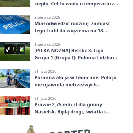
ciepło. Cel to woda o temperaturze
50°C
3 sierpnia 2026
Miał odwiedzić rodzinę, zamiast
tego trafił do więzienia na 18
miesięcy
1 sierpnia 2026
[PIŁKA NOŻNA] Betclic 3. Liga
Grupa 1 (Grupa I): Polonia Lidzbark
Warmiński – Świt Nowy Dwór
Mazowiecki 1:2
31 lipca 2026
Poranna akcja w Leoncinie. Policja
nie ujawniła nietrzeźwych
kierujących
31 lipca 2026
Prawie 2,75 mln zł dla gminy
Nasielsk. Będą drogi, światła i
sprzęt dla OSP