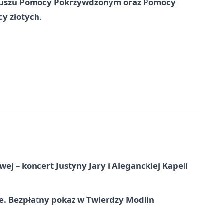
nduszu Pomocy Pokrzywdzonym oraz Pomocy
cy złotych
.
j – koncert Justyny Jary i Aleganckiej Kapeli
e. Bezpłatny pokaz w Twierdzy Modlin