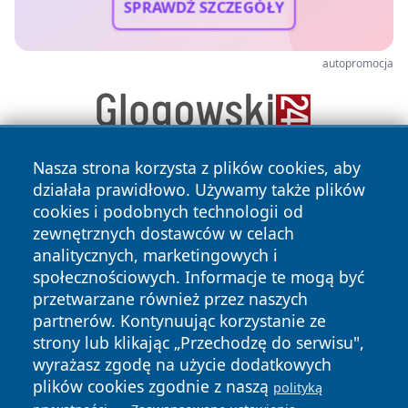
SPRAWDŹ SZCZEGÓŁY
autopromocja
Nasza strona korzysta z plików cookies, aby
działała prawidłowo. Używamy także plików
cookies i podobnych technologii od
zewnętrznych dostawców w celach
analitycznych, marketingowych i
społecznościowych. Informacje te mogą być
Copyright © 2026 newsynowodworskie.pl Wszystkie prawa
przetwarzane również przez naszych
zastrzeżone.
partnerów. Kontynuując korzystanie ze
strony lub klikając „Przechodzę do serwisu",
wyrażasz zgodę na użycie dodatkowych
Polityka
Polityka
News
Autorzy
plików cookies zgodnie z naszą
Prywatności
Cookies
polityką