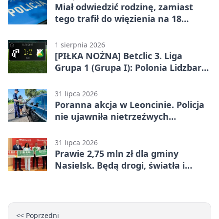
Miał odwiedzić rodzinę, zamiast
tego trafił do więzienia na 18
miesięcy
1 sierpnia 2026
[PIŁKA NOŻNA] Betclic 3. Liga
Grupa 1 (Grupa I): Polonia Lidzbark
Warmiński – Świt Nowy Dwór
Mazowiecki 1:2
31 lipca 2026
Poranna akcja w Leoncinie. Policja
nie ujawniła nietrzeźwych
kierujących
31 lipca 2026
Prawie 2,75 mln zł dla gminy
Nasielsk. Będą drogi, światła i
sprzęt dla OSP
<< Poprzedni