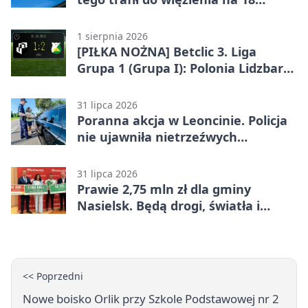
miesięcy
1 sierpnia 2026
[PIŁKA NOŻNA] Betclic 3. Liga
Grupa 1 (Grupa I): Polonia Lidzbark
Warmiński – Świt Nowy Dwór
Mazowiecki 1:2
31 lipca 2026
Poranna akcja w Leoncinie. Policja
nie ujawniła nietrzeźwych
kierujących
31 lipca 2026
Prawie 2,75 mln zł dla gminy
Nasielsk. Będą drogi, światła i
sprzęt dla OSP
<< Poprzedni
Nowe boisko Orlik przy Szkole Podstawowej nr 2