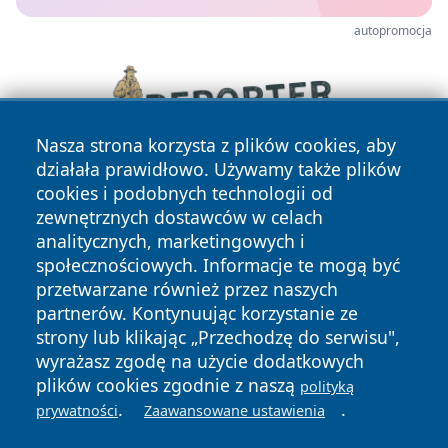
autopromocja
Nasza strona korzysta z plików cookies, aby
działała prawidłowo. Używamy także plików
cookies i podobnych technologii od
zewnętrznych dostawców w celach
analitycznych, marketingowych i
społecznościowych. Informacje te mogą być
przetwarzane również przez naszych
partnerów. Kontynuując korzystanie ze
Copyright © 2026 newsynowodworskie.pl Wszystkie prawa
zastrzeżone.
strony lub klikając „Przechodzę do serwisu",
wyrażasz zgodę na użycie dodatkowych
plików cookies zgodnie z naszą
polityką
Polityka
Polityka
.
.
prywatności
Zaawansowane ustawienia
News
Autorzy
Prywatności
Cookies