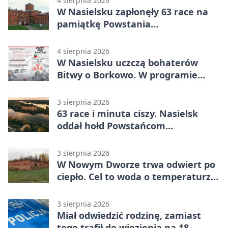
4 sierpnia 2026
W Nasielsku zapłonęły 63 race na
pamiątkę Powstania
Warszawskiego
4 sierpnia 2026
W Nasielsku uczczą bohaterów
Bitwy o Borkowo. W programie
msza i pieśni
3 sierpnia 2026
63 race i minuta ciszy. Nasielsk
oddał hołd Powstańcom
Warszawskim
3 sierpnia 2026
W Nowym Dworze trwa odwiert po
ciepło. Cel to woda o temperaturze
50°C
3 sierpnia 2026
Miał odwiedzić rodzinę, zamiast
tego trafił do więzienia na 18