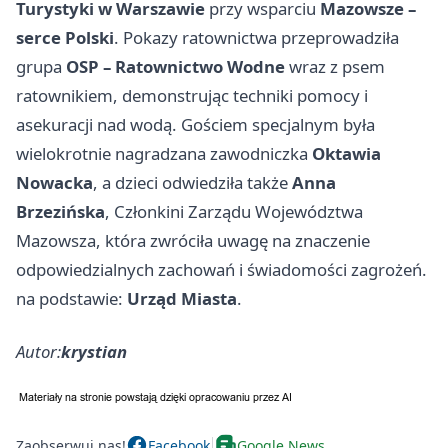
Turystyki w Warszawie
przy wsparciu
Mazowsze –
serce Polski
. Pokazy ratownictwa przeprowadziła
grupa
OSP – Ratownictwo Wodne
wraz z psem
ratownikiem, demonstrując techniki pomocy i
asekuracji nad wodą. Gościem specjalnym była
wielokrotnie nagradzana zawodniczka
Oktawia
Nowacka
, a dzieci odwiedziła także
Anna
Brzezińska
, Członkini Zarządu Województwa
Mazowsza, która zwróciła uwagę na znaczenie
odpowiedzialnych zachowań i świadomości zagrożeń.
na podstawie:
Urząd Miasta
.
Autor:
krystian
Zaobserwuj nas!
Facebook
Google News