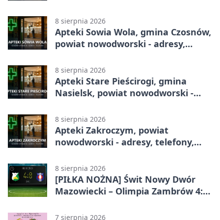
godziny otwarcia
8 sierpnia 2026
Apteki Sowia Wola, gmina Czosnów,
powiat nowodworski - adresy,
telefony, godziny otwarcia
8 sierpnia 2026
Apteki Stare Pieścirogi, gmina
Nasielsk, powiat nowodworski -
adresy, telefony, godziny otwarcia
8 sierpnia 2026
Apteki Zakroczym, powiat
nowodworski - adresy, telefony,
godziny otwarcia
8 sierpnia 2026
[PIŁKA NOŻNA] Świt Nowy Dwór
Mazowiecki – Olimpia Zambrów 4:0
– efektowny start w Betclic 3. Liga
Grupa 1 (Grupa I)
7 sierpnia 2026