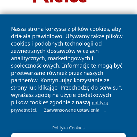
Nasza strona korzysta z plików cookies, aby
działała prawidłowo. Używamy także plików
cookies i podobnych technologii od
zewnętrznych dostawców w celach
Copyright © 2026 newsynowodworskie.pl Wszystkie prawa
analitycznych, marketingowych i
zastrzeżone.
społecznościowych. Informacje te mogą być
przetwarzane również przez naszych
partnerów. Kontynuując korzystanie ze
Polityka
Polityka
News
Autorzy
strony lub klikając „Przechodzę do serwisu",
Prywatności
Cookies
wyrażasz zgodę na użycie dodatkowych
plików cookies zgodnie z naszą
polityką
.
.
prywatności
Zaawansowane ustawienia
Polityka Cookies