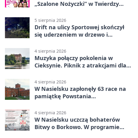
„Szalone Nożyczki” w Twierdzy
Modlin
5 sierpnia 2026
Drift na ulicy Sportowej skończył
się uderzeniem w drzewo i
mandatem 6500 zł
4 sierpnia 2026
Muzyka połączy pokolenia w
Cieksynie. Piknik z atrakcjami dla
rodzin
4 sierpnia 2026
W Nasielsku zapłonęły 63 race na
pamiątkę Powstania
Warszawskiego
4 sierpnia 2026
W Nasielsku uczczą bohaterów
Bitwy o Borkowo. W programie
msza i pieśni