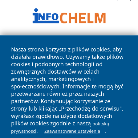
Nasza strona korzysta z plików cookies, aby
działała prawidłowo. Używamy także plików
cookies i podobnych technologii od
zewnętrznych dostawców w celach
Copyright © 2026 newsynowodworskie.pl Wszystkie prawa
analitycznych, marketingowych i
zastrzeżone.
społecznościowych. Informacje te mogą być
przetwarzane również przez naszych
partnerów. Kontynuując korzystanie ze
Polityka
Polityka
News
Autorzy
strony lub klikając „Przechodzę do serwisu",
Prywatności
Cookies
wyrażasz zgodę na użycie dodatkowych
plików cookies zgodnie z naszą
polityką
.
.
prywatności
Zaawansowane ustawienia