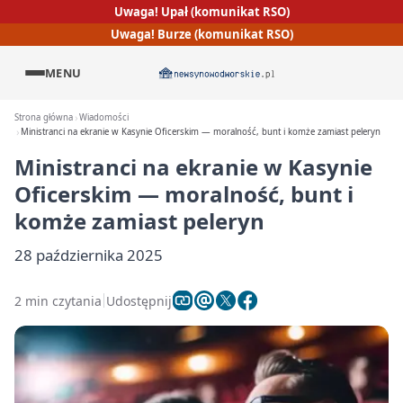
Uwaga! Upał (komunikat RSO)
Uwaga! Burze (komunikat RSO)
MENU
Strona główna
Wiadomości
Ministranci na ekranie w Kasynie Oficerskim — moralność, bunt i komże zamiast peleryn
Ministranci na ekranie w Kasynie
Oficerskim — moralność, bunt i
komże zamiast peleryn
28 października 2025
2 min czytania
Udostępnij