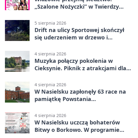
„Szalone Nożyczki” w Twierdzy
Modlin
5 sierpnia 2026
Drift na ulicy Sportowej skończył
się uderzeniem w drzewo i
mandatem 6500 zł
4 sierpnia 2026
Muzyka połączy pokolenia w
Cieksynie. Piknik z atrakcjami dla
rodzin
4 sierpnia 2026
W Nasielsku zapłonęły 63 race na
pamiątkę Powstania
Warszawskiego
4 sierpnia 2026
W Nasielsku uczczą bohaterów
Bitwy o Borkowo. W programie
msza i pieśni