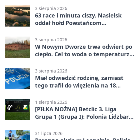
3 sierpnia 2026
63 race i minuta ciszy. Nasielsk
oddał hołd Powstańcom
Warszawskim
3 sierpnia 2026
W Nowym Dworze trwa odwiert po
ciepło. Cel to woda o temperaturze
50°C
3 sierpnia 2026
Miał odwiedzić rodzinę, zamiast
tego trafił do więzienia na 18
miesięcy
1 sierpnia 2026
[PIŁKA NOŻNA] Betclic 3. Liga
Grupa 1 (Grupa I): Polonia Lidzbark
Warmiński – Świt Nowy Dwór
Mazowiecki 1:2
31 lipca 2026