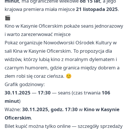
minut
, ma ograniczenie wiekowe
od 15 lat
, a jego
krajowa premiera miała miejsce
21 listopada 2025
.
🎬
Kino w Kasynie Oficerskim pokaże seans jednorazowy
i warto zarezerwować miejsce
Pokaz organizuje Nowodworski Ośrodek Kultury w
sali Kina w Kasynie Oficerskim. To propozycja dla
widzów, którzy lubią kino z moralnym dylematem i
czarnym humorem, gdzie granica między dobrem a
złem robi się coraz cieńsza. 😊
Grafik godzinowy:
30.11.2025
—
17:30
— seans (czas trwania
106
minut
)
Ważne:
30.11.2025, godz. 17:30
w
Kino w Kasynie
Oficerskim
.
Bilet kupić można tylko online — szczegóły sprzedaży