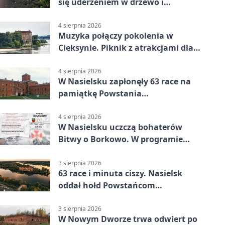
się uderzeniem w drzewo i
mandatem 6500 zł
4 sierpnia 2026
Muzyka połączy pokolenia w
Cieksynie. Piknik z atrakcjami dla
rodzin
4 sierpnia 2026
W Nasielsku zapłonęły 63 race na
pamiątkę Powstania
Warszawskiego
4 sierpnia 2026
W Nasielsku uczczą bohaterów
Bitwy o Borkowo. W programie
msza i pieśni
3 sierpnia 2026
63 race i minuta ciszy. Nasielsk
oddał hołd Powstańcom
Warszawskim
3 sierpnia 2026
W Nowym Dworze trwa odwiert po