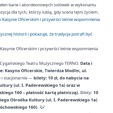
ełen barw i akordeonowych solówek w wykonaniu
a dla tych, którzy lubią, gdy scena tętni życiem.
asynie Oficerskim i przywróci letnie wspomnienia
nej historii i pokazuje, że tradycja potrafi być
synie Oficerskim i przywróci letnie wspomnienia
t Cygańskiego Teatru Muzycznego TERNO.
Data i
e: Kasyno Oficerskie, Twierdza Modlin, ul.
 i stacjonarnie —
bilety: 10 zł, do nabycia na
ltury (ul. I. Paderewskiego 1a) oraz w
kiego 160 – płatność kartą płatniczą).
Bilety:
10
go Ośrodka Kultury (ul. I. Paderewskiego 1a)
edóchowskiego 160)
. 🎶