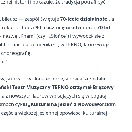
ej historii i pokazuje, że tradycja potrafi być
bileusz — zespół świętuje
70-lecie działalności
, a
m roku obchodzi
90. rocznicę urodzin
oraz
70 lat
ł nazwę „Kham” (czyli „Słońce”) i wywodził się z
lat formacja przemieniła się w TERNO, które wciąż
 choreografię.
ć.”
 jak i widowiska sceniczne, a praca ta została
gański Teatr Muzyczny TERNO otrzymał Brązowy
na z nowszych laurów wpisujących się w bogatą
ramach cyklu
„Kulturalna Jesień z Nowodworskim
 częścią większej jesiennej opowieści kulturalnej