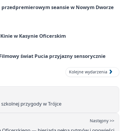
e na przedpremierowym seansie w Nowym Dworze
Kinie w Kasynie Oficerskim
Filmowy świat Pucia przyjazny sensorycznie
Kolejne wydarzenia
 szkolnej przygody w Trójce
Następny >>
a Oficerskiego — biesiada pełna rytmów i opowieści