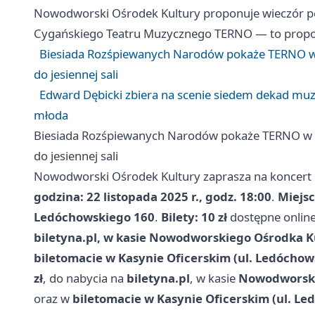
Nowodworski Ośrodek Kultury proponuje wieczór p
Cygańskiego Teatru Muzycznego TERNO — to propozycj
Biesiada Rozśpiewanych Narodów pokaże TERNO w K
do jesiennej sali
Edward Dębicki zbiera na scenie siedem dekad muzycz
młoda
Biesiada Rozśpiewanych Narodów pokaże TERNO w Ka
do jesiennej sali
Nowodworski Ośrodek Kultury zaprasza na koncer
godzina: 22 listopada 2025 r., godz. 18:00
.
Miejsc
Ledóchowskiego 160
.
Bilety: 10 zł
dostępne online
biletyna.pl, w kasie Nowodworskiego Ośrodka Ku
biletomacie w Kasynie Oficerskim (ul. Ledóchows
zł
, do nabycia na
biletyna.pl
, w kasie
Nowodworskie
oraz w
biletomacie w Kasynie Oficerskim (ul. L