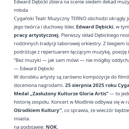
Edward Dębicki zbiera na scenie siedem dekad muzyczn
młoda
Cygański Teatr Muzyczny TERNO obchodzi okrągły ju
jego twórca i duchowy lider,
Edward Dębicki
, w ty
pracy artystycznej
. Pierwszy skład Dębickiego nosi
rodzinnych tradycji taborowej orkiestry. Z biegiem 
podróżuje z repertuarem łączącym muzykę, poezję i
“Bez muzyki — jak sam mówi — nie mógłby oddycha
— Edward Dębicki
W dorobku artysty są zarówno kompozycje do filmów,
doceniona nagrodami.
25 sierpnia 2025 roku Cy
Medal „Zasłużony Kulturze Gloria Artis”
— to jed
historię zespołu. Koncert w Modlinie odbywa się w 
Ośrodkiem Kultury”
, co sprawia, że wieczór będzie
miasta.
na podstawie:
NOK
.