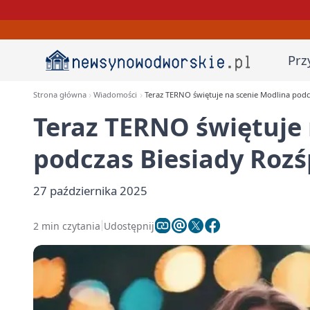
Prz
Strona główna
Wiadomości
Teraz TERNO świętuje na scenie Modlina pod
Teraz TERNO świętuje 
podczas Biesiady Ro
27 października 2025
2 min czytania
Udostępnij