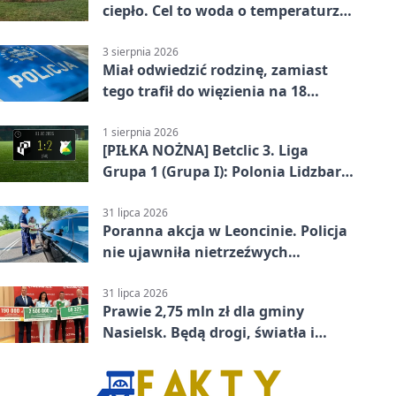
ciepło. Cel to woda o temperaturze
50°C
3 sierpnia 2026
Miał odwiedzić rodzinę, zamiast
tego trafił do więzienia na 18
miesięcy
1 sierpnia 2026
[PIŁKA NOŻNA] Betclic 3. Liga
Grupa 1 (Grupa I): Polonia Lidzbark
Warmiński – Świt Nowy Dwór
Mazowiecki 1:2
31 lipca 2026
Poranna akcja w Leoncinie. Policja
nie ujawniła nietrzeźwych
kierujących
31 lipca 2026
Prawie 2,75 mln zł dla gminy
Nasielsk. Będą drogi, światła i
sprzęt dla OSP