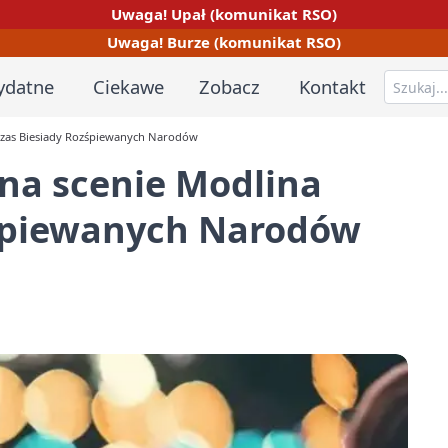
Uwaga! Upał (komunikat RSO)
Uwaga! Burze (komunikat RSO)
ydatne
Ciekawe
Zobacz
Kontakt
czas Biesiady Rozśpiewanych Narodów
na scenie Modlina
zśpiewanych Narodów