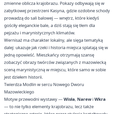
zmienne oblicza krajobrazu. Pokazy odbywają się w
zabytkowej przestrzeni Kasyna, gdzie ozdobne schody
prowadzą do sali balowej — wnętrz, które kiedyś
gościły eleganckie bale, a dziś stają się tłem dla
pejzażu i marynistycznych klimatów.
Wernisaż ma charakter lokalny, ale sięga tematyką
dalej: ukazuje jak rzeki i historia miejsca splatają się w
jedną opowieść. Mieszkańcy otrzymają szansę
zobaczyć obrazy twórców związanych z mazowiecką
sceną marynistyczną w miejscu, które samo w sobie
jest dziełem historii.
Twierdza Modlin w sercu Nowego Dworu
Mazowieckiego
Motyw przewodni wystawy —
Wisła
,
Narew
i
Wkra
— to nie tylko elementy krajobrazu, lecz także
strategiczne arterie, które przez stulecia kształtowały