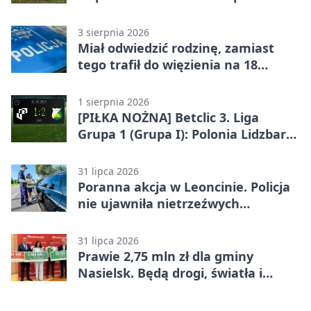
50°C
3 sierpnia 2026
Miał odwiedzić rodzinę, zamiast
tego trafił do więzienia na 18
miesięcy
1 sierpnia 2026
[PIŁKA NOŻNA] Betclic 3. Liga
Grupa 1 (Grupa I): Polonia Lidzbark
Warmiński – Świt Nowy Dwór
Mazowiecki 1:2
31 lipca 2026
Poranna akcja w Leoncinie. Policja
nie ujawniła nietrzeźwych
kierujących
31 lipca 2026
Prawie 2,75 mln zł dla gminy
Nasielsk. Będą drogi, światła i
sprzęt dla OSP