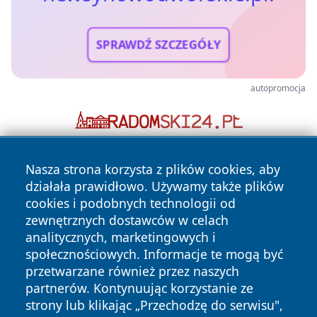
SPRAWDŹ SZCZEGÓŁY
autopromocja
Nasza strona korzysta z plików cookies, aby
działała prawidłowo. Używamy także plików
cookies i podobnych technologii od
zewnętrznych dostawców w celach
analitycznych, marketingowych i
Copyright © 2026 newsynowodworskie.pl Wszystkie prawa
społecznościowych. Informacje te mogą być
zastrzeżone.
przetwarzane również przez naszych
partnerów. Kontynuując korzystanie ze
strony lub klikając „Przechodzę do serwisu",
Polityka
Polityka
News
Autorzy