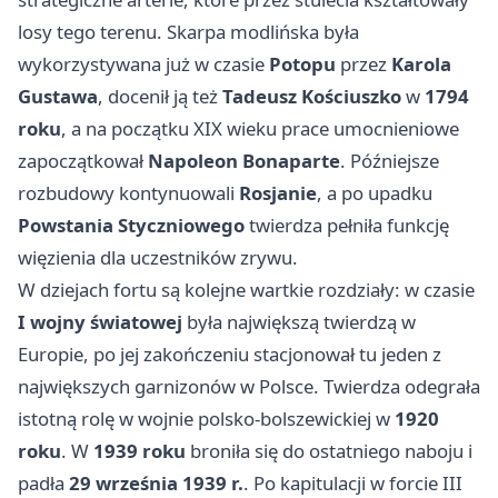
losy tego terenu. Skarpa modlińska była
wykorzystywana już w czasie
Potopu
przez
Karola
Gustawa
, docenił ją też
Tadeusz Kościuszko
w
1794
roku
, a na początku XIX wieku prace umocnieniowe
zapoczątkował
Napoleon Bonaparte
. Późniejsze
rozbudowy kontynuowali
Rosjanie
, a po upadku
Powstania Styczniowego
twierdza pełniła funkcję
więzienia dla uczestników zrywu.
W dziejach fortu są kolejne wartkie rozdziały: w czasie
I wojny światowej
była największą twierdzą w
Europie, po jej zakończeniu stacjonował tu jeden z
największych garnizonów w Polsce. Twierdza odegrała
istotną rolę w wojnie polsko-bolszewickiej w
1920
roku
. W
1939 roku
broniła się do ostatniego naboju i
padła
29 września 1939 r.
. Po kapitulacji w forcie III