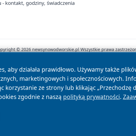
 kontakt, godziny, świadczenia
pyright © 2026 newsynowodworskie.pl Wszystkie prawa zastrzeżo
es, aby działała prawidłowo. Używamy także plik
News
Autorzy
Polityka Prywatności
Polityka Cookie
cznych, marketingowych i społecznościowych. Inf
 korzystanie ze strony lub klikając „Przechodzę 
ookies zgodnie z naszą
polityką prywatności
.
Zaaw