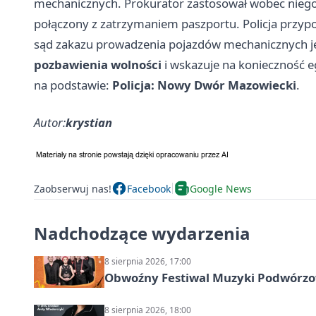
mechanicznych. Prokurator zastosował wobec niego 
połączony z zatrzymaniem paszportu. Policja przyp
sąd zakazu prowadzenia pojazdów mechanicznych 
pozbawienia wolności
i wskazuje na konieczność
na podstawie:
Policja: Nowy Dwór Mazowiecki
.
Autor:
krystian
Zaobserwuj nas!
Facebook
Google News
Nadchodzące wydarzenia
8 sierpnia 2026, 17:00
Obwoźny Festiwal Muzyki Podwórzowe
8 sierpnia 2026, 18:00