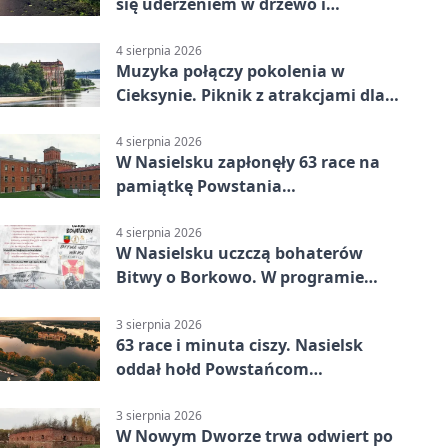
się uderzeniem w drzewo i
mandatem 6500 zł
4 sierpnia 2026
Muzyka połączy pokolenia w
Cieksynie. Piknik z atrakcjami dla
rodzin
4 sierpnia 2026
W Nasielsku zapłonęły 63 race na
pamiątkę Powstania
Warszawskiego
4 sierpnia 2026
W Nasielsku uczczą bohaterów
Bitwy o Borkowo. W programie
msza i pieśni
3 sierpnia 2026
63 race i minuta ciszy. Nasielsk
oddał hołd Powstańcom
Warszawskim
3 sierpnia 2026
W Nowym Dworze trwa odwiert po