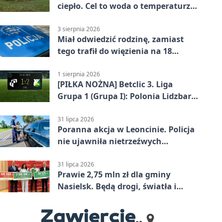
ciepło. Cel to woda o temperaturze
50°C
3 sierpnia 2026
Miał odwiedzić rodzinę, zamiast
tego trafił do więzienia na 18
miesięcy
1 sierpnia 2026
[PIŁKA NOŻNA] Betclic 3. Liga
Grupa 1 (Grupa I): Polonia Lidzbark
Warmiński – Świt Nowy Dwór
Mazowiecki 1:2
31 lipca 2026
Poranna akcja w Leoncinie. Policja
nie ujawniła nietrzeźwych
kierujących
31 lipca 2026
Prawie 2,75 mln zł dla gminy
Nasielsk. Będą drogi, światła i
sprzęt dla OSP