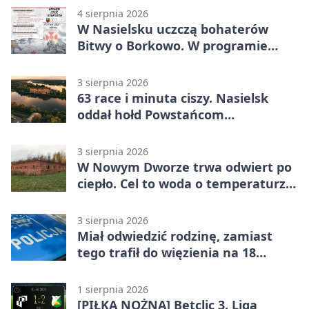
4 sierpnia 2026
W Nasielsku uczczą bohaterów
Bitwy o Borkowo. W programie
msza i pieśni
3 sierpnia 2026
63 race i minuta ciszy. Nasielsk
oddał hołd Powstańcom
Warszawskim
3 sierpnia 2026
W Nowym Dworze trwa odwiert po
ciepło. Cel to woda o temperaturze
50°C
3 sierpnia 2026
Miał odwiedzić rodzinę, zamiast
tego trafił do więzienia na 18
miesięcy
1 sierpnia 2026
[PIŁKA NOŻNA] Betclic 3. Liga