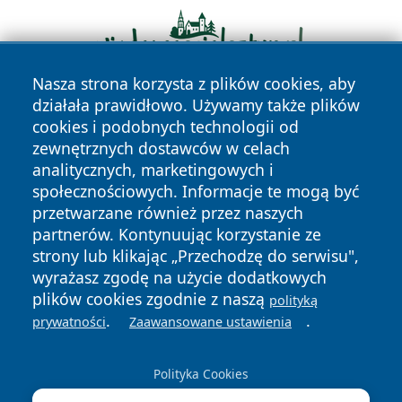
Nasza strona korzysta z plików cookies, aby
działała prawidłowo. Używamy także plików
cookies i podobnych technologii od
zewnętrznych dostawców w celach
analitycznych, marketingowych i
społecznościowych. Informacje te mogą być
przetwarzane również przez naszych
Copyright © 2026 newsynowodworskie.pl Wszystkie prawa
partnerów. Kontynuując korzystanie ze
zastrzeżone.
strony lub klikając „Przechodzę do serwisu",
wyrażasz zgodę na użycie dodatkowych
plików cookies zgodnie z naszą
polityką
Polityka
Polityka
News
Autorzy
.
.
prywatności
Zaawansowane ustawienia
Prywatności
Cookies
Polityka Cookies