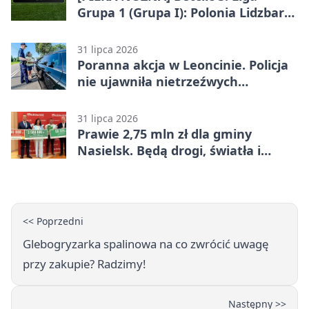
Grupa 1 (Grupa I): Polonia Lidzbark
Warmiński – Świt Nowy Dwór
Mazowiecki 1:2
31 lipca 2026
Poranna akcja w Leoncinie. Policja
nie ujawniła nietrzeźwych
kierujących
31 lipca 2026
Prawie 2,75 mln zł dla gminy
Nasielsk. Będą drogi, światła i
sprzęt dla OSP
<< Poprzedni
Glebogryzarka spalinowa na co zwrócić uwagę
przy zakupie? Radzimy!
Następny >>