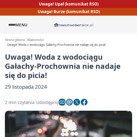
Uwaga! Upał (komunikat RSO)
Uwaga! Burze (komunikat RSO)
MENU
Strona główna
Wiadomości
Uwaga! Woda z wodociągu Gałachy-Prochownia nie nadaje się do picia!
Uwaga! Woda z wodociągu
Gałachy-Prochownia nie nadaje
się do picia!
29 listopada 2024
2 min czytania
Udostępnij