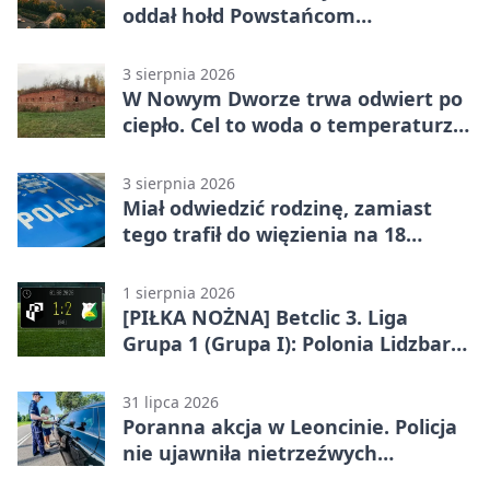
oddał hołd Powstańcom
Warszawskim
3 sierpnia 2026
W Nowym Dworze trwa odwiert po
ciepło. Cel to woda o temperaturze
50°C
3 sierpnia 2026
Miał odwiedzić rodzinę, zamiast
tego trafił do więzienia na 18
miesięcy
1 sierpnia 2026
[PIŁKA NOŻNA] Betclic 3. Liga
Grupa 1 (Grupa I): Polonia Lidzbark
Warmiński – Świt Nowy Dwór
Mazowiecki 1:2
31 lipca 2026
Poranna akcja w Leoncinie. Policja
nie ujawniła nietrzeźwych
kierujących