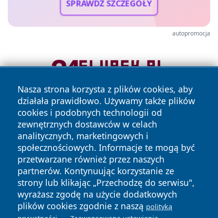
SPRAWDŹ SZCZEGÓŁY
autopromocja
Nasza strona korzysta z plików cookies, aby
działała prawidłowo. Używamy także plików
cookies i podobnych technologii od
zewnętrznych dostawców w celach
analitycznych, marketingowych i
społecznościowych. Informacje te mogą być
przetwarzane również przez naszych
Copyright © 2026 newsynowodworskie.pl Wszystkie prawa
partnerów. Kontynuując korzystanie ze
zastrzeżone.
strony lub klikając „Przechodzę do serwisu",
wyrażasz zgodę na użycie dodatkowych
plików cookies zgodnie z naszą
polityką
Polityka
Polityka
.
.
News
Autorzy