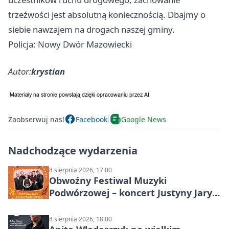
trzeźwości jest absolutną koniecznością. Dbajmy o
siebie nawzajem na drogach naszej gminy.
Policja: Nowy Dwór Mazowiecki
Autor:
krystian
Zaobserwuj nas!
Facebook
Google News
Nadchodzące wydarzenia
8 sierpnia 2026, 17:00
Obwoźny Festiwal Muzyki
Podwórzowej – koncert Justyny Jary i
Aleganckiej Kapeli
8 sierpnia 2026, 18:00