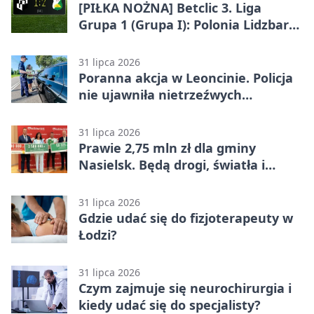
[PIŁKA NOŻNA] Betclic 3. Liga
Grupa 1 (Grupa I): Polonia Lidzbark
Warmiński – Świt Nowy Dwór
Mazowiecki 1:2
31 lipca 2026
Poranna akcja w Leoncinie. Policja
nie ujawniła nietrzeźwych
kierujących
31 lipca 2026
Prawie 2,75 mln zł dla gminy
Nasielsk. Będą drogi, światła i
sprzęt dla OSP
31 lipca 2026
Gdzie udać się do fizjoterapeuty w
Łodzi?
31 lipca 2026
Czym zajmuje się neurochirurgia i
kiedy udać się do specjalisty?