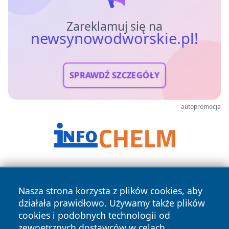
Zareklamuj się na
newsynowodworskie.pl!
SPRAWDŹ SZCZEGÓŁY
autopromocja
Nasza strona korzysta z plików cookies, aby
działała prawidłowo. Używamy także plików
cookies i podobnych technologii od
zewnętrznych dostawców w celach