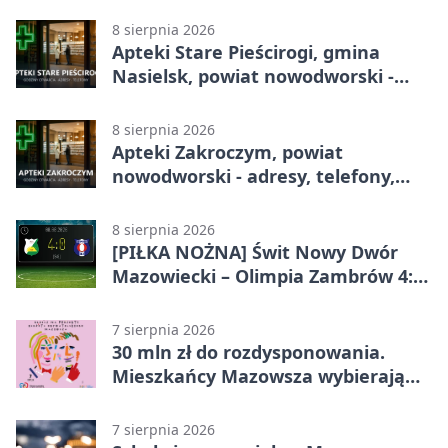
telefony, godziny otwarcia
8 sierpnia 2026
Apteki Stare Pieścirogi, gmina
Nasielsk, powiat nowodworski -
adresy, telefony, godziny otwarcia
8 sierpnia 2026
Apteki Zakroczym, powiat
nowodworski - adresy, telefony,
godziny otwarcia
8 sierpnia 2026
[PIŁKA NOŻNA] Świt Nowy Dwór
Mazowiecki – Olimpia Zambrów 4:0
– efektowny start w Betclic 3. Liga
Grupa 1 (Grupa I)
7 sierpnia 2026
30 mln zł do rozdysponowania.
Mieszkańcy Mazowsza wybierają
projekty
7 sierpnia 2026