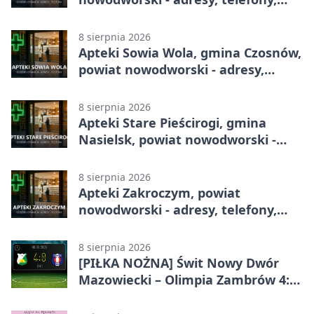
godziny otwarcia
8 sierpnia 2026
Apteki Sowia Wola, gmina Czosnów,
powiat nowodworski - adresy,
telefony, godziny otwarcia
8 sierpnia 2026
Apteki Stare Pieścirogi, gmina
Nasielsk, powiat nowodworski -
adresy, telefony, godziny otwarcia
8 sierpnia 2026
Apteki Zakroczym, powiat
nowodworski - adresy, telefony,
godziny otwarcia
8 sierpnia 2026
[PIŁKA NOŻNA] Świt Nowy Dwór
Mazowiecki – Olimpia Zambrów 4:0
– efektowny start w Betclic 3. Liga
Grupa 1 (Grupa I)