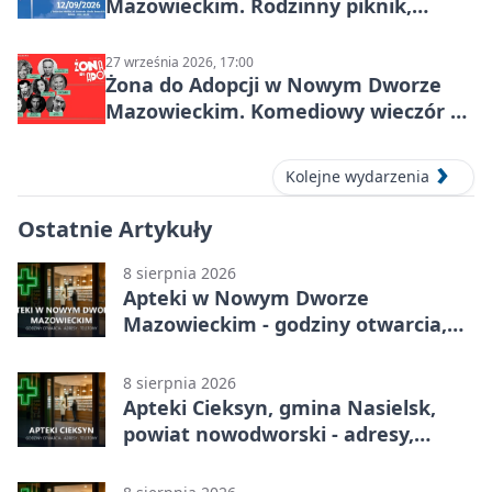
Mazowieckim. Rodzinny piknik,
zdrowie i koncert Kamil Bednarek
27 września 2026, 17:00
Żona do Adopcji w Nowym Dworze
Mazowieckim. Komediowy wieczór w
Kasynie Oficerskim
Kolejne wydarzenia
Ostatnie Artykuły
8 sierpnia 2026
Apteki w Nowym Dworze
Mazowieckim - godziny otwarcia,
dyżury, apteka całodobowa
8 sierpnia 2026
Apteki Cieksyn, gmina Nasielsk,
powiat nowodworski - adresy,
telefony, godziny otwarcia