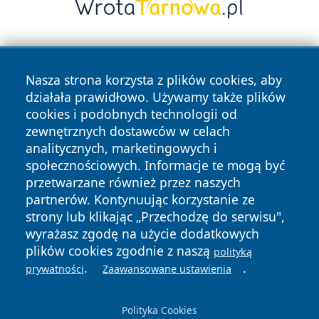
Nasza strona korzysta z plików cookies, aby
działała prawidłowo. Używamy także plików
cookies i podobnych technologii od
zewnętrznych dostawców w celach
Copyright © 2026 newsynowodworskie.pl Wszystkie prawa
analitycznych, marketingowych i
zastrzeżone.
społecznościowych. Informacje te mogą być
przetwarzane również przez naszych
partnerów. Kontynuując korzystanie ze
Polityka
Polityka
News
Autorzy
strony lub klikając „Przechodzę do serwisu",
Prywatności
Cookies
wyrażasz zgodę na użycie dodatkowych
plików cookies zgodnie z naszą
polityką
.
.
prywatności
Zaawansowane ustawienia
Polityka Cookies