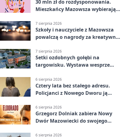
30 mln zł do rozdysponowania.
Mieszkańcy Mazowsza wybierają
projekty
7 sierpnia 2026
Szkoły i nauczyciele z Mazowsza
powalczą o nagrody za kreatywną
edukację
7 sierpnia 2026
Setki ozdobnych gołębi na
targowisku. Wystawa wesprze
Piotra
6 sierpnia 2026
Cztery lata bez stałego adresu.
Policjanci z Nowego Dworu ją
odnaleźli
6 sierpnia 2026
Grzegorz Dolniak zabiera Nowy
Dwór Mazowiecki do swojego
„Eldorado”
6 sierpnia 2026