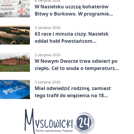
4 sierpnia 2026
W Nasielsku uczczą bohaterów
Bitwy o Borkowo. W programie
msza i pieśni
3 sierpnia 2026
63 race i minuta ciszy. Nasielsk
oddał hołd Powstańcom
Warszawskim
3 sierpnia 2026
W Nowym Dworze trwa odwiert po
ciepło. Cel to woda o temperaturze
50°C
3 sierpnia 2026
Miał odwiedzić rodzinę, zamiast
tego trafił do więzienia na 18
miesięcy