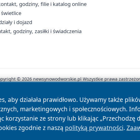
akt, godziny, filie i katalog online
świetlice
ziały i dojazd
kt, godziny, zasiłki i świadczenia
pyright © 2026 newsynowodworskie.pl Wszystkie prawa zastrzeżo
es, aby działała prawidłowo. Używamy także plik
News
Autorzy
Polityka Prywatności
Polityka Cookie
cznych, marketingowych i społecznościowych. Inf
 korzystanie ze strony lub klikając „Przechodzę 
ookies zgodnie z naszą
polityką prywatności
.
Zaaw