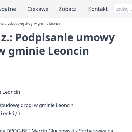
ydatne
Ciekawe
Zobacz
Kontakt
na przebudowę drogi w gminie Leoncin
z.: Podpisanie umowy
w gminie Leoncin
ebudowę drogi w gminie Leoncin
iecki/)

rmą DROG-BET Marcin Głuchowski z Sochaczewa na