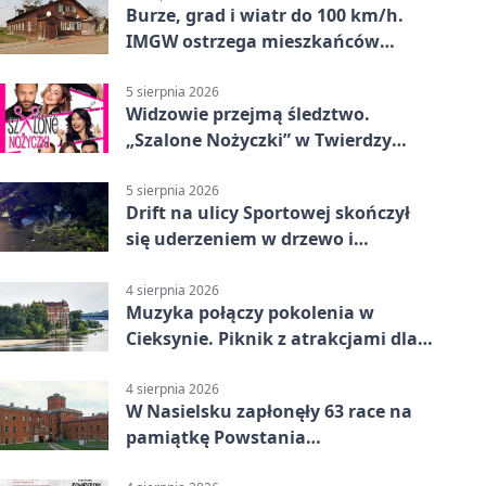
Burze, grad i wiatr do 100 km/h.
IMGW ostrzega mieszkańców
Nowego Dworu
5 sierpnia 2026
Widzowie przejmą śledztwo.
„Szalone Nożyczki” w Twierdzy
Modlin
5 sierpnia 2026
Drift na ulicy Sportowej skończył
się uderzeniem w drzewo i
mandatem 6500 zł
4 sierpnia 2026
Muzyka połączy pokolenia w
Cieksynie. Piknik z atrakcjami dla
rodzin
4 sierpnia 2026
W Nasielsku zapłonęły 63 race na
pamiątkę Powstania
Warszawskiego