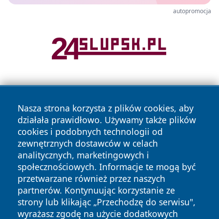
autopromocja
Nasza strona korzysta z plików cookies, aby
działała prawidłowo. Używamy także plików
cookies i podobnych technologii od
zewnętrznych dostawców w celach
Copyright © 2026 newsynowodworskie.pl Wszystkie prawa
analitycznych, marketingowych i
zastrzeżone.
społecznościowych. Informacje te mogą być
przetwarzane również przez naszych
partnerów. Kontynuując korzystanie ze
Polityka
Polityka
News
Autorzy
strony lub klikając „Przechodzę do serwisu",
Prywatności
Cookies
wyrażasz zgodę na użycie dodatkowych