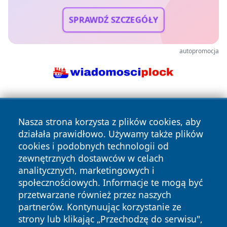
SPRAWDŹ SZCZEGÓŁY
autopromocja
Nasza strona korzysta z plików cookies, aby
działała prawidłowo. Używamy także plików
cookies i podobnych technologii od
zewnętrznych dostawców w celach
Copyright © 2026 newsynowodworskie.pl Wszystkie prawa
analitycznych, marketingowych i
zastrzeżone.
społecznościowych. Informacje te mogą być
przetwarzane również przez naszych
partnerów. Kontynuując korzystanie ze
Polityka
Polityka
News
Autorzy
strony lub klikając „Przechodzę do serwisu",
Prywatności
Cookies