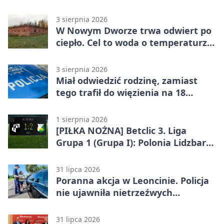
Warszawskim
3 sierpnia 2026
W Nowym Dworze trwa odwiert po
ciepło. Cel to woda o temperaturze
50°C
3 sierpnia 2026
Miał odwiedzić rodzinę, zamiast
tego trafił do więzienia na 18
miesięcy
1 sierpnia 2026
[PIŁKA NOŻNA] Betclic 3. Liga
Grupa 1 (Grupa I): Polonia Lidzbark
Warmiński – Świt Nowy Dwór
Mazowiecki 1:2
31 lipca 2026
Poranna akcja w Leoncinie. Policja
nie ujawniła nietrzeźwych
kierujących
31 lipca 2026