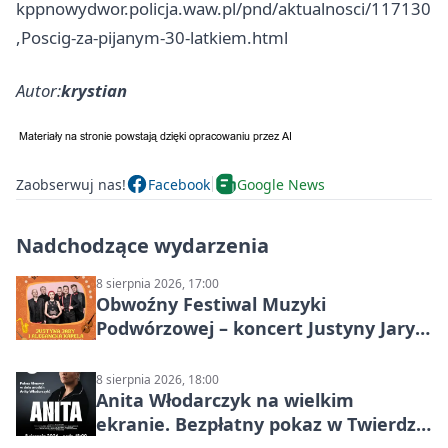
kppnowydwor.policja.waw.pl/pnd/aktualnosci/117130
,Poscig-za-pijanym-30-latkiem.html
Autor:
krystian
Zaobserwuj nas!
Facebook
Google News
Nadchodzące wydarzenia
8 sierpnia 2026, 17:00
Obwoźny Festiwal Muzyki
Podwórzowej – koncert Justyny Jary i
Aleganckiej Kapeli
8 sierpnia 2026, 18:00
Anita Włodarczyk na wielkim
ekranie. Bezpłatny pokaz w Twierdzy