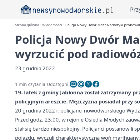
Prz
Strona główna
Wiadomości
Policja Nowy Dwór Maz.: Narkotyki próbował
Policja Nowy Dwór Ma
wyrzucić pod radiowó
23 grudnia 2022
1 min czytania
Udostępnij
19- latek z gminy Jabłonna został zatrzymany p
policyjnym areszcie. Mężczyzna posiadał przy so
20 grudnia 2022 r. policjanci nowodworskiego Wydzia
Przed godz. 23:00, w rejonie Osiedla Młodych zauw
stał się bardzo niespokojny. Policjanci postanowili s
pojazdu, wyczuli charakterystyczną woń marihuany