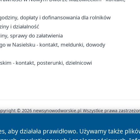
dziny, dopłaty i dofinansowania dla rolników
ny i działalność
iny, sprawy do załatwienia
go w Nasielsku - kontakt, meldunki, dowody
m - kontakt, posterunki, dzielnicowi
pyright © 2026 newsynowodworskie.pl Wszystkie prawa zastrzeżo
es, aby działała prawidłowo. Używamy także plik
News
Autorzy
Polityka Prywatności
Polityka Cookie