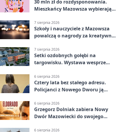
30 mln zł do rozdysponowania.
Mieszkańcy Mazowsza wybierają
projekty
7 sierpnia 2026
Szkoły i nauczyciele z Mazowsza
powalczą o nagrody za kreatywną
edukację
7 sierpnia 2026
Setki ozdobnych gołębi na
targowisku. Wystawa wesprze
Piotra
6 sierpnia 2026
Cztery lata bez stałego adresu.
Policjanci z Nowego Dworu ją
odnaleźli
6 sierpnia 2026
Grzegorz Dolniak zabiera Nowy
Dwór Mazowiecki do swojego
„Eldorado”
6 sierpnia 2026