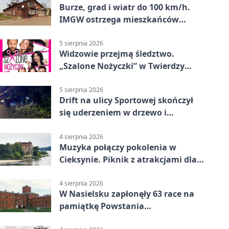
Burze, grad i wiatr do 100 km/h.
IMGW ostrzega mieszkańców
Nowego Dworu
5 sierpnia 2026
Widzowie przejmą śledztwo.
„Szalone Nożyczki” w Twierdzy
Modlin
5 sierpnia 2026
Drift na ulicy Sportowej skończył
się uderzeniem w drzewo i
mandatem 6500 zł
4 sierpnia 2026
Muzyka połączy pokolenia w
Cieksynie. Piknik z atrakcjami dla
rodzin
4 sierpnia 2026
W Nasielsku zapłonęły 63 race na
pamiątkę Powstania
Warszawskiego