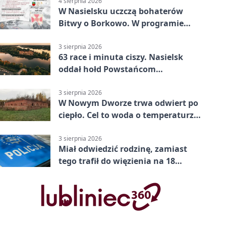
4 sierpnia 2026
W Nasielsku uczczą bohaterów
Bitwy o Borkowo. W programie
msza i pieśni
3 sierpnia 2026
63 race i minuta ciszy. Nasielsk
oddał hołd Powstańcom
Warszawskim
3 sierpnia 2026
W Nowym Dworze trwa odwiert po
ciepło. Cel to woda o temperaturze
50°C
3 sierpnia 2026
Miał odwiedzić rodzinę, zamiast
tego trafił do więzienia na 18
miesięcy