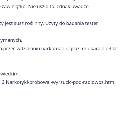
 zawiniątko. Nie uszło to jednak uwadze
ty jest susz roślinny. Użyty do badania tester
rzymanych.
 o przeciwdziałaniu narkomanii, grozi mu kara do 3 lat
wieckim,
16,Narkotyki-probowal-wyrzucic-pod-radiowoz.html