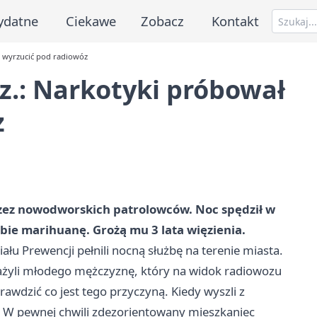
ydatne
Ciekawe
Zobacz
Kontakt
 wyrzucić pod radiowóz
z.: Narkotyki próbował
z
rzez nowodworskich patrolowców. Noc spędził w
bie marihuanę. Grożą mu 3 lata więzienia.
łu Prewencji pełnili nocną służbę na terenie miasta.
ażyli młodego mężczyznę, który na widok radiowozu
prawdzić co jest tego przyczyną. Kiedy wyszli z
. W pewnej chwili zdezorientowany mieszkaniec