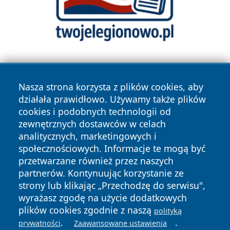
Nasza strona korzysta z plików cookies, aby
działała prawidłowo. Używamy także plików
cookies i podobnych technologii od
zewnętrznych dostawców w celach
Copyright © 2026 newsynowodworskie.pl Wszystkie prawa
analitycznych, marketingowych i
zastrzeżone.
społecznościowych. Informacje te mogą być
przetwarzane również przez naszych
partnerów. Kontynuując korzystanie ze
Polityka
Polityka
News
Autorzy
strony lub klikając „Przechodzę do serwisu",
Prywatności
Cookies
wyrażasz zgodę na użycie dodatkowych
plików cookies zgodnie z naszą
polityką
.
.
prywatności
Zaawansowane ustawienia