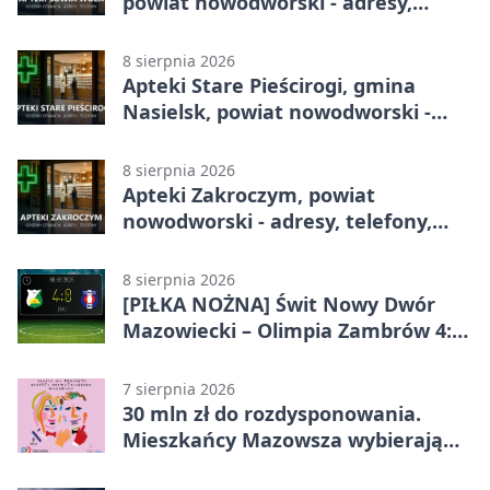
powiat nowodworski - adresy,
telefony, godziny otwarcia
8 sierpnia 2026
Apteki Stare Pieścirogi, gmina
Nasielsk, powiat nowodworski -
adresy, telefony, godziny otwarcia
8 sierpnia 2026
Apteki Zakroczym, powiat
nowodworski - adresy, telefony,
godziny otwarcia
8 sierpnia 2026
[PIŁKA NOŻNA] Świt Nowy Dwór
Mazowiecki – Olimpia Zambrów 4:0
– efektowny start w Betclic 3. Liga
Grupa 1 (Grupa I)
7 sierpnia 2026
30 mln zł do rozdysponowania.
Mieszkańcy Mazowsza wybierają
projekty