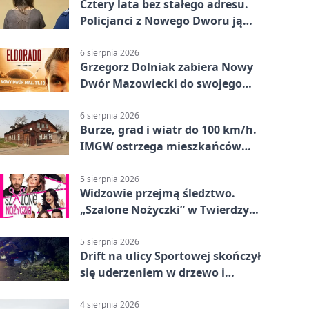
Cztery lata bez stałego adresu.
Policjanci z Nowego Dworu ją
odnaleźli
6 sierpnia 2026
Grzegorz Dolniak zabiera Nowy
Dwór Mazowiecki do swojego
„Eldorado”
6 sierpnia 2026
Burze, grad i wiatr do 100 km/h.
IMGW ostrzega mieszkańców
Nowego Dworu
5 sierpnia 2026
Widzowie przejmą śledztwo.
„Szalone Nożyczki” w Twierdzy
Modlin
5 sierpnia 2026
Drift na ulicy Sportowej skończył
się uderzeniem w drzewo i
mandatem 6500 zł
4 sierpnia 2026