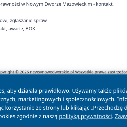
sprawności w Nowym Dworze Mazowieckim - kontakt,
cowi, zgłaszanie spraw
kt, awarie, BOK
pyright © 2026 newsynowodworskie.pl Wszystkie prawa zastrzeżo
es, aby działała prawidłowo. Używamy także plik
News
Autorzy
Polityka Prywatności
Polityka Cookie
cznych, marketingowych i społecznościowych. Inf
 korzystanie ze strony lub klikając „Przechodzę 
ookies zgodnie z naszą
polityką prywatności
.
Zaaw