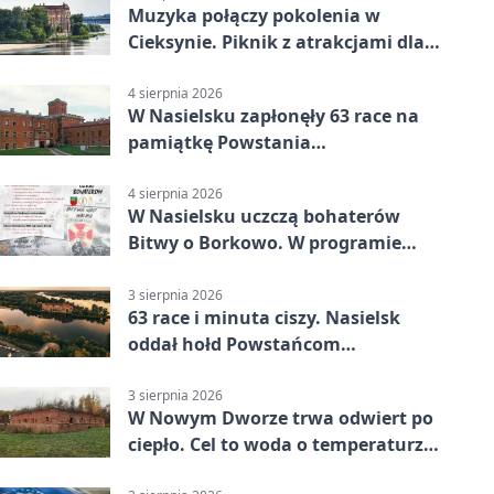
Muzyka połączy pokolenia w
Cieksynie. Piknik z atrakcjami dla
rodzin
4 sierpnia 2026
W Nasielsku zapłonęły 63 race na
pamiątkę Powstania
Warszawskiego
4 sierpnia 2026
W Nasielsku uczczą bohaterów
Bitwy o Borkowo. W programie
msza i pieśni
3 sierpnia 2026
63 race i minuta ciszy. Nasielsk
oddał hołd Powstańcom
Warszawskim
3 sierpnia 2026
W Nowym Dworze trwa odwiert po
ciepło. Cel to woda o temperaturze
50°C