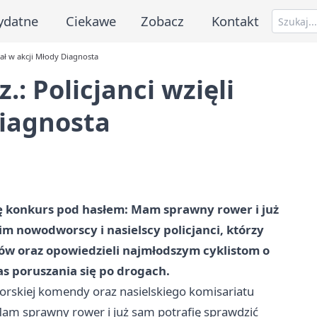
ydatne
Ciekawe
Zobacz
Kontakt
iał w akcji Młody Diagnosta
: Policjanci wzięli
Diagnosta
ię konkurs pod hasłem: Mam sprawny rower i już
im nowodworscy i nasielscy policjanci, którzy
w oraz opowiedzieli najmłodszym cyklistom o
 poruszania się po drogach.
orskiej komendy oraz nasielskiego komisariatu
Mam sprawny rower i już sam potrafię sprawdzić