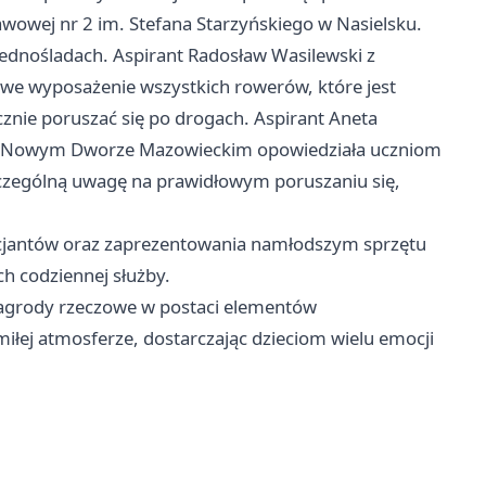
awowej nr 2 im. Stefana Starzyńskiego w Nasielsku.
 jednośladach. Aspirant Radosław Wasilewski z
owe wyposażenie wszystkich rowerów, które jest
cznie poruszać się po drogach. Aspirant Aneta
 w Nowym Dworze Mazowieckim opowiedziała uczniom
czególną uwagę na prawidłowym poruszaniu się,
licjantów oraz zaprezentowania namłodszym sprzętu
h codziennej służby.
nagrody rzeczowe w postaci elementów
iłej atmosferze, dostarczając dzieciom wielu emocji