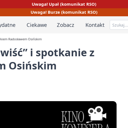
Uwaga! Upał (komunikat RSO)
Uwaga! Burze (komunikat RSO)
ydatne
Ciekawe
Zobacz
Kontakt
ytykiem Radosławem Osińskim
wiść” i spotkanie z
m Osińskim