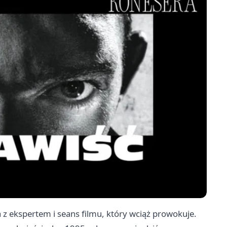
z ekspertem i seans filmu, który wciąż prowokuje.