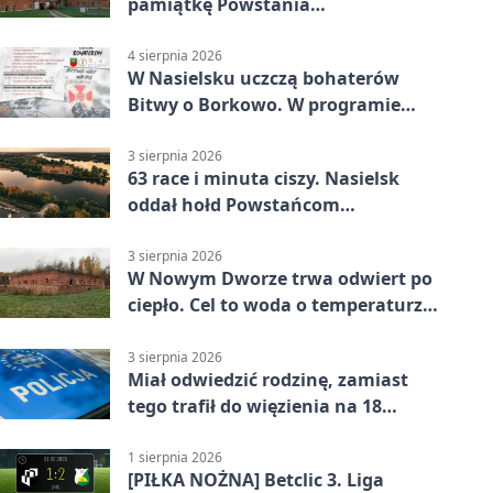
pamiątkę Powstania
Warszawskiego
4 sierpnia 2026
W Nasielsku uczczą bohaterów
Bitwy o Borkowo. W programie
msza i pieśni
3 sierpnia 2026
63 race i minuta ciszy. Nasielsk
oddał hołd Powstańcom
Warszawskim
3 sierpnia 2026
W Nowym Dworze trwa odwiert po
ciepło. Cel to woda o temperaturze
50°C
3 sierpnia 2026
Miał odwiedzić rodzinę, zamiast
tego trafił do więzienia na 18
miesięcy
1 sierpnia 2026
[PIŁKA NOŻNA] Betclic 3. Liga