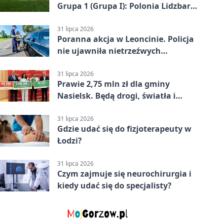
Grupa 1 (Grupa I): Polonia Lidzbark
Warmiński – Świt Nowy Dwór
Mazowiecki 1:2
31 lipca 2026
Poranna akcja w Leoncinie. Policja
nie ujawniła nietrzeźwych
kierujących
31 lipca 2026
Prawie 2,75 mln zł dla gminy
Nasielsk. Będą drogi, światła i
sprzęt dla OSP
31 lipca 2026
Gdzie udać się do fizjoterapeuty w
Łodzi?
31 lipca 2026
Czym zajmuje się neurochirurgia i
kiedy udać się do specjalisty?