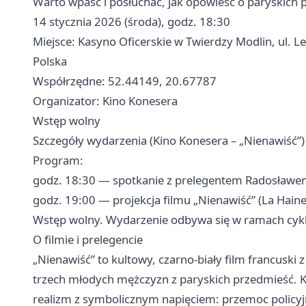
Warto wpaść i posłuchać, jak opowieść o paryskich 
14 stycznia 2026 (środa), godz. 18:30
Miejsce: Kasyno Oficerskie w Twierdzy Modlin, ul
Polska
Współrzędne: 52.44149, 20.67787
Organizator: Kino Konesera
Wstęp wolny
Szczegóły wydarzenia (Kino Konesera – „Nienawiść”)
Program:
godz. 18:30 — spotkanie z prelegentem Radosławe
godz. 19:00 — projekcja filmu „Nienawiść” (La Haine
Wstęp wolny. Wydarzenie odbywa się w ramach cykl
O filmie i prelegencie
„Nienawiść” to kultowy, czarno‑biały film francuski
trzech młodych mężczyzn z paryskich przedmieść. Ka
realizm z symbolicznym napięciem: przemoc policyjn