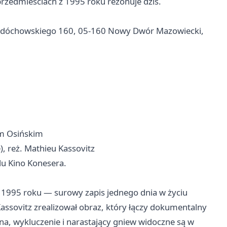
przedmieściach z 1995 roku rezonuje dziś.
. Ledóchowskiego 160, 05-160 Nowy Dwór Mazowiecki,
m Osińskim
), reż. Mathieu Kassovitz
u Kino Konesera.
 z 1995 roku — surowy zapis jednego dnia w życiu
ssovitz zrealizował obraz, który łączy dokumentalny
a, wykluczenie i narastający gniew widoczne są w