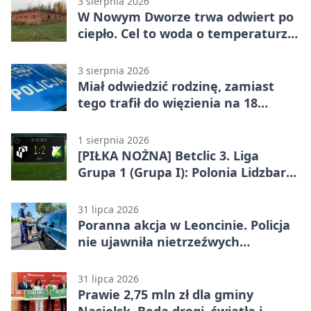
3 sierpnia 2026
W Nowym Dworze trwa odwiert po
ciepło. Cel to woda o temperaturze
50°C
3 sierpnia 2026
Miał odwiedzić rodzinę, zamiast
tego trafił do więzienia na 18
miesięcy
1 sierpnia 2026
[PIŁKA NOŻNA] Betclic 3. Liga
Grupa 1 (Grupa I): Polonia Lidzbark
Warmiński – Świt Nowy Dwór
Mazowiecki 1:2
31 lipca 2026
Poranna akcja w Leoncinie. Policja
nie ujawniła nietrzeźwych
kierujących
31 lipca 2026
Prawie 2,75 mln zł dla gminy