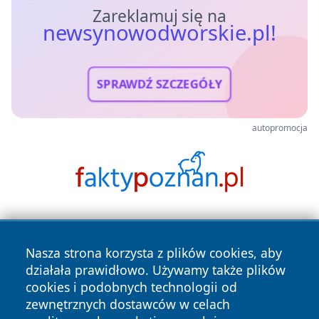
Zareklamuj się na
newsynowodworskie.pl!
SPRAWDŹ SZCZEGÓŁY
autopromocja
Nasza strona korzysta z plików cookies, aby
działała prawidłowo. Używamy także plików
cookies i podobnych technologii od
zewnętrznych dostawców w celach
Copyright © 2026 newsynowodworskie.pl Wszystkie prawa