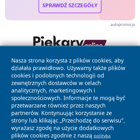
SPRAWDŹ SZCZEGÓŁY
autopromocja
Nasza strona korzysta z plików cookies, aby
działała prawidłowo. Używamy także plików
cookies i podobnych technologii od
zewnętrznych dostawców w celach
analitycznych, marketingowych i
społecznościowych. Informacje te mogą być
Copyright © 2026 newsynowodworskie.pl Wszystkie prawa
przetwarzane również przez naszych
zastrzeżone.
partnerów. Kontynuując korzystanie ze
strony lub klikając „Przechodzę do serwisu",
wyrażasz zgodę na użycie dodatkowych
Polityka
Polityka
News
Autorzy
plików cookies zgodnie z naszą
polityką
Prywatności
Cookies