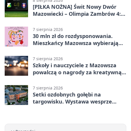
8 sierpnia 2026
[PIŁKA NOŻNA] Świt Nowy Dwór
Mazowiecki – Olimpia Zambrów 4:0
– efektowny start w Betclic 3. Liga
Grupa 1 (Grupa I)
7 sierpnia 2026
30 mln zł do rozdysponowania.
Mieszkańcy Mazowsza wybierają
projekty
7 sierpnia 2026
Szkoły i nauczyciele z Mazowsza
powalczą o nagrody za kreatywną
edukację
7 sierpnia 2026
Setki ozdobnych gołębi na
targowisku. Wystawa wesprze
Piotra