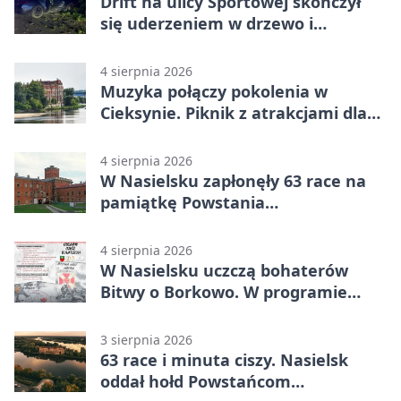
Drift na ulicy Sportowej skończył
się uderzeniem w drzewo i
mandatem 6500 zł
4 sierpnia 2026
Muzyka połączy pokolenia w
Cieksynie. Piknik z atrakcjami dla
rodzin
4 sierpnia 2026
W Nasielsku zapłonęły 63 race na
pamiątkę Powstania
Warszawskiego
4 sierpnia 2026
W Nasielsku uczczą bohaterów
Bitwy o Borkowo. W programie
msza i pieśni
3 sierpnia 2026
63 race i minuta ciszy. Nasielsk
oddał hołd Powstańcom