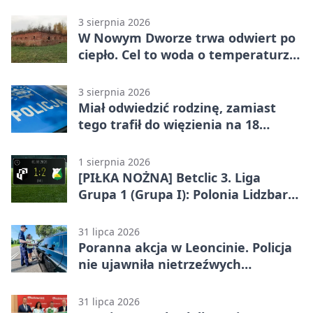
Warszawskim
3 sierpnia 2026
W Nowym Dworze trwa odwiert po
ciepło. Cel to woda o temperaturze
50°C
3 sierpnia 2026
Miał odwiedzić rodzinę, zamiast
tego trafił do więzienia na 18
miesięcy
1 sierpnia 2026
[PIŁKA NOŻNA] Betclic 3. Liga
Grupa 1 (Grupa I): Polonia Lidzbark
Warmiński – Świt Nowy Dwór
Mazowiecki 1:2
31 lipca 2026
Poranna akcja w Leoncinie. Policja
nie ujawniła nietrzeźwych
kierujących
31 lipca 2026