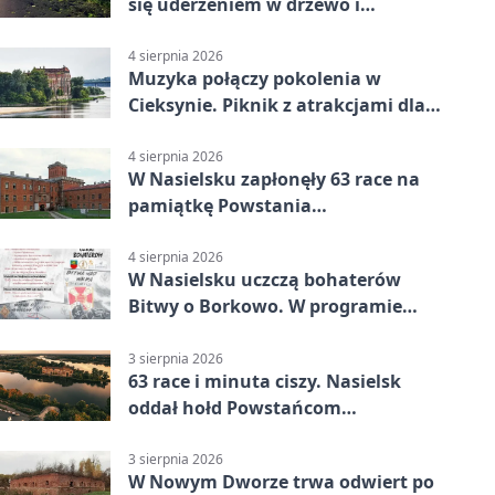
się uderzeniem w drzewo i
mandatem 6500 zł
4 sierpnia 2026
Muzyka połączy pokolenia w
Cieksynie. Piknik z atrakcjami dla
rodzin
4 sierpnia 2026
W Nasielsku zapłonęły 63 race na
pamiątkę Powstania
Warszawskiego
4 sierpnia 2026
W Nasielsku uczczą bohaterów
Bitwy o Borkowo. W programie
msza i pieśni
3 sierpnia 2026
63 race i minuta ciszy. Nasielsk
oddał hołd Powstańcom
Warszawskim
3 sierpnia 2026
W Nowym Dworze trwa odwiert po