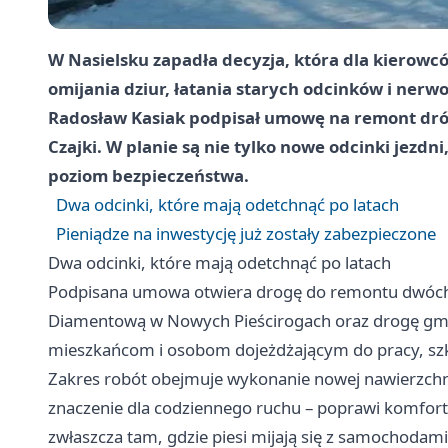
W Nasielsku zapadła decyzja, która dla kierowc
omijania dziur, łatania starych odcinków i nerw
Radosław Kasiak podpisał umowę na remont dróg
Czajki. W planie są nie tylko nowe odcinki jezdn
poziom bezpieczeństwa.
Dwa odcinki, które mają odetchnąć po latach
Pieniądze na inwestycję już zostały zabezpieczone
Dwa odcinki, które mają odetchnąć po latach
Podpisana umowa otwiera drogę do remontu dwóch 
Diamentową w Nowych Pieścirogach oraz drogę gmi
mieszkańcom i osobom dojeżdżającym do pracy, szk
Zakres robót obejmuje wykonanie nowej nawierzchni
znaczenie dla codziennego ruchu – poprawi komfort 
zwłaszcza tam, gdzie piesi mijają się z samochodam