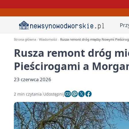
Prz
Strona główna
Wiadomości
Rusza remont dróg między Nowymi Pieściro
Rusza remont dróg m
Pieścirogami a Morg
23 czerwca 2026
2 min czytania
Udostępnij