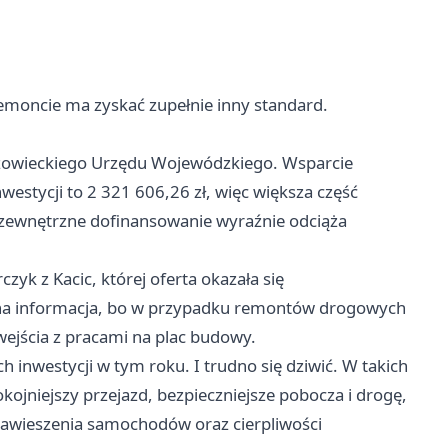
remoncie ma zyskać zupełnie inny standard.
Mazowieckiego Urzędu Wojewódzkiego. Wsparcie
westycji to 2 321 606,26 zł, więc większa część
 zewnętrzne dofinansowanie wyraźnie odciąża
yk z Kacic, której oferta okazała się
żna informacja, bo w przypadku remontów drogowych
jścia z pracami na plac budowy.
ch inwestycji w tym roku. I trudno się dziwić. W takich
okojniejszy przejazd, bezpieczniejsze pobocza i drogę,
zawieszenia samochodów oraz cierpliwości