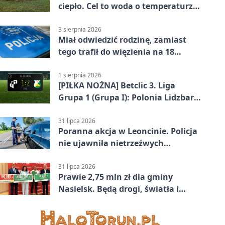
ciepło. Cel to woda o temperaturze
50°C
3 sierpnia 2026
Miał odwiedzić rodzinę, zamiast
tego trafił do więzienia na 18
miesięcy
1 sierpnia 2026
[PIŁKA NOŻNA] Betclic 3. Liga
Grupa 1 (Grupa I): Polonia Lidzbark
Warmiński – Świt Nowy Dwór
Mazowiecki 1:2
31 lipca 2026
Poranna akcja w Leoncinie. Policja
nie ujawniła nietrzeźwych
kierujących
31 lipca 2026
Prawie 2,75 mln zł dla gminy
Nasielsk. Będą drogi, światła i
sprzęt dla OSP