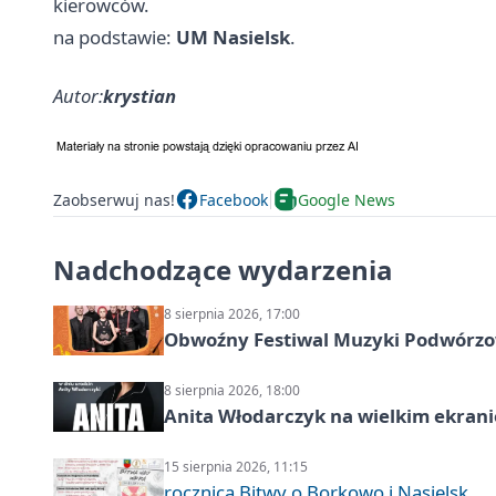
kierowców.
na podstawie:
UM Nasielsk
.
Autor:
krystian
Zaobserwuj nas!
Facebook
Google News
Nadchodzące wydarzenia
8 sierpnia 2026, 17:00
Obwoźny Festiwal Muzyki Podwórzowe
8 sierpnia 2026, 18:00
Anita Włodarczyk na wielkim ekrani
15 sierpnia 2026, 11:15
rocznica Bitwy o Borkowo i Nasielsk