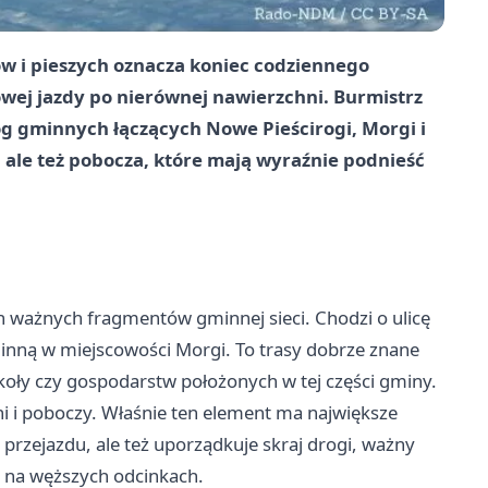
ów i pieszych oznacza koniec codziennego
owej jazdy po nierównej nawierzchni. Burmistrz
 gminnych łączących Nowe Pieścirogi, Morgi i
i, ale też pobocza, które mają wyraźnie podnieść
ważnych fragmentów gminnej sieci. Chodzi o ulicę
nną w miejscowości Morgi. To trasy dobrze znane
oły czy gospodarstw położonych w tej części gminy.
 i poboczy. Właśnie ten element ma największe
przejazdu, ale też uporządkuje skraj drogi, ważny
i na węższych odcinkach.