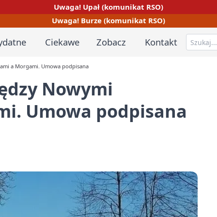
Uwaga! Upał (komunikat RSO)
Uwaga! Burze (komunikat RSO)
ydatne
Ciekawe
Zobacz
Kontakt
gami a Morgami. Umowa podpisana
iędzy Nowymi
ami. Umowa podpisana