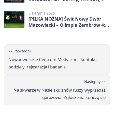
godziny otwarcia
8 sierpnia 2026
[PIŁKA NOŻNA] Świt Nowy Dwór
Mazowiecki – Olimpia Zambrów 4:0
– efektowny start w Betclic 3. Liga
Grupa 1 (Grupa I)
<< Poprzedni
Nowodworskie Centrum Medyczne - kontakt,
oddziały, rejestracja i badania
Następny >>
Na skwerze w Nasielsku znów ruszy wyprzedaż
garażowa. Zgłoszenia kończą się