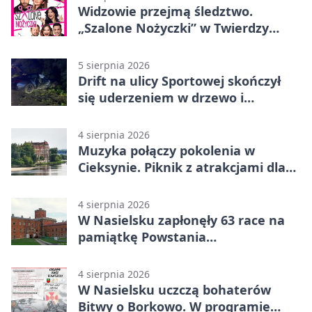
Widzowie przejmą śledztwo.
„Szalone Nożyczki” w Twierdzy
Modlin
5 sierpnia 2026
Drift na ulicy Sportowej skończył
się uderzeniem w drzewo i
mandatem 6500 zł
4 sierpnia 2026
Muzyka połączy pokolenia w
Cieksynie. Piknik z atrakcjami dla
rodzin
4 sierpnia 2026
W Nasielsku zapłonęły 63 race na
pamiątkę Powstania
Warszawskiego
4 sierpnia 2026
W Nasielsku uczczą bohaterów
Bitwy o Borkowo. W programie