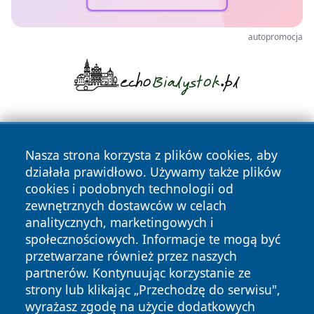
autopromocja
Nasza strona korzysta z plików cookies, aby
działała prawidłowo. Używamy także plików
cookies i podobnych technologii od
zewnętrznych dostawców w celach
Copyright © 2026 newsynowodworskie.pl Wszystkie prawa
analitycznych, marketingowych i
zastrzeżone.
społecznościowych. Informacje te mogą być
przetwarzane również przez naszych
partnerów. Kontynuując korzystanie ze
Polityka
Polityka
News
Autorzy
strony lub klikając „Przechodzę do serwisu",
Prywatności
Cookies
wyrażasz zgodę na użycie dodatkowych