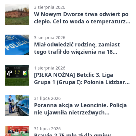
3 sierpnia 2026
W Nowym Dworze trwa odwiert po
ciepło. Cel to woda o temperaturze
50°C
3 sierpnia 2026
Miał odwiedzić rodzinę, zamiast
tego trafił do więzienia na 18
miesięcy
1 sierpnia 2026
[PIŁKA NOŻNA] Betclic 3. Liga
Grupa 1 (Grupa I): Polonia Lidzbark
Warmiński – Świt Nowy Dwór
Mazowiecki 1:2
31 lipca 2026
Poranna akcja w Leoncinie. Policja
nie ujawniła nietrzeźwych
kierujących
31 lipca 2026
Prawie 2,75 mln zł dla gminy