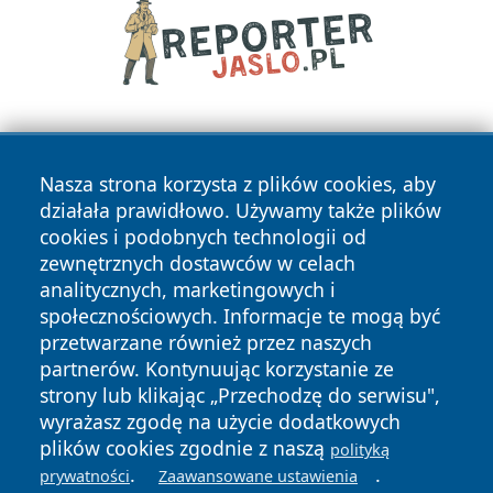
Nasza strona korzysta z plików cookies, aby
działała prawidłowo. Używamy także plików
cookies i podobnych technologii od
zewnętrznych dostawców w celach
Copyright © 2026 newsynowodworskie.pl Wszystkie prawa
analitycznych, marketingowych i
zastrzeżone.
społecznościowych. Informacje te mogą być
przetwarzane również przez naszych
partnerów. Kontynuując korzystanie ze
Polityka
Polityka
News
Autorzy
strony lub klikając „Przechodzę do serwisu",
Prywatności
Cookies
wyrażasz zgodę na użycie dodatkowych
plików cookies zgodnie z naszą
polityką
.
.
prywatności
Zaawansowane ustawienia