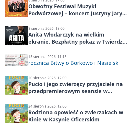
8 sierpnia 2026, 17:00
Obwoźny Festiwal Muzyki
Podwórzowej – koncert Justyny Jary i
Aleganckiej Kapeli
8 sierpnia 2026, 18:00
Anita Włodarczyk na wielkim
ekranie. Bezpłatny pokaz w Twierdzy
Modlin
15 sierpnia 2026, 11:15
rocznica Bitwy o Borkowo i Nasielsk
20 sierpnia 2026, 12:00
Pucio i jego zwierzęcy przyjaciele na
przedpremierowym seansie w
Nowym Dworze Mazowieckim
24 sierpnia 2026, 12:00
Rodzinna opowieść o zwierzakach w
Kinie w Kasynie Oficerskim