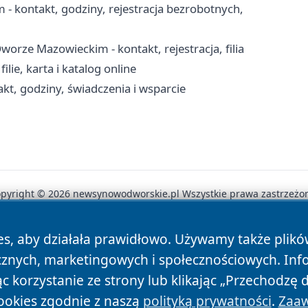
kontakt, godziny, rejestracja bezrobotnych,
ze Mazowieckim - kontakt, rejestracja, filia
lie, karta i katalog online
t, godziny, świadczenia i wsparcie
pyright © 2026 newsynowodworskie.pl Wszystkie prawa zastrzeżo
es, aby działała prawidłowo. Używamy także plik
News
Autorzy
Polityka Prywatności
Polityka Cookie
cznych, marketingowych i społecznościowych. Inf
 korzystanie ze strony lub klikając „Przechodzę 
ookies zgodnie z naszą
polityką prywatności
.
Zaaw