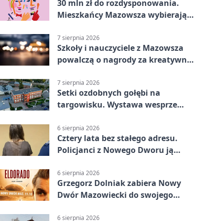
30 mln zł do rozdysponowania.
Mieszkańcy Mazowsza wybierają
projekty
7 sierpnia 2026
Szkoły i nauczyciele z Mazowsza
powalczą o nagrody za kreatywną
edukację
7 sierpnia 2026
Setki ozdobnych gołębi na
targowisku. Wystawa wesprze
Piotra
6 sierpnia 2026
Cztery lata bez stałego adresu.
Policjanci z Nowego Dworu ją
odnaleźli
6 sierpnia 2026
Grzegorz Dolniak zabiera Nowy
Dwór Mazowiecki do swojego
„Eldorado”
6 sierpnia 2026