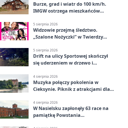
Burze, grad i wiatr do 100 km/h.
IMGW ostrzega mieszkańców
Nowego Dworu
5 sierpnia 2026
Widzowie przejmą śledztwo.
„Szalone Nożyczki” w Twierdzy
Modlin
5 sierpnia 2026
Drift na ulicy Sportowej skończył
się uderzeniem w drzewo i
mandatem 6500 zł
4 sierpnia 2026
Muzyka połączy pokolenia w
Cieksynie. Piknik z atrakcjami dla
rodzin
4 sierpnia 2026
W Nasielsku zapłonęły 63 race na
pamiątkę Powstania
Warszawskiego