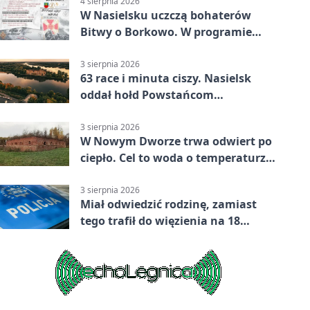
4 sierpnia 2026
W Nasielsku uczczą bohaterów
Bitwy o Borkowo. W programie
msza i pieśni
3 sierpnia 2026
63 race i minuta ciszy. Nasielsk
oddał hołd Powstańcom
Warszawskim
3 sierpnia 2026
W Nowym Dworze trwa odwiert po
ciepło. Cel to woda o temperaturze
50°C
3 sierpnia 2026
Miał odwiedzić rodzinę, zamiast
tego trafił do więzienia na 18
miesięcy