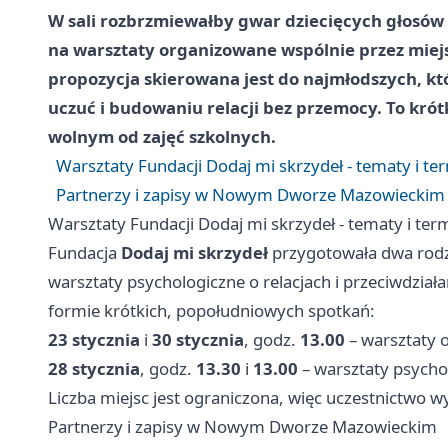
W sali rozbrzmiewałby gwar dziecięcych głosów 
na warsztaty organizowane wspólnie przez mie
propozycja skierowana jest do najmłodszych, k
uczuć i budowaniu relacji bez przemocy. To krót
wolnym od zajęć szkolnych.
Warsztaty Fundacji Dodaj mi skrzydeł - tematy i te
Partnerzy i zapisy w Nowym Dworze Mazowieckim
Warsztaty Fundacji Dodaj mi skrzydeł - tematy i ter
Fundacja
Dodaj mi skrzydeł
przygotowała dwa rodz
warsztaty psychologiczne o relacjach i przeciwdzia
formie krótkich, popołudniowych spotkań:
23 stycznia
i
30 stycznia
, godz.
13.00
– warsztaty o
28 stycznia
, godz.
13.30
i
13.00
– warsztaty psychol
Liczba miejsc jest ograniczona, więc uczestnictwo 
Partnerzy i zapisy w Nowym Dworze Mazowieckim