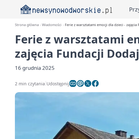
Prz
Strona główna
Wiadomości
Ferie z warsztatami emocji dla dzieci - zajęcia
Ferie z warsztatami emo
zajęcia Fundacji Dodaj
16 grudnia 2025
2 min czytania
Udostępnij