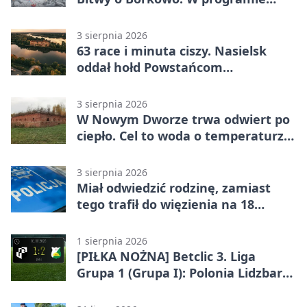
msza i pieśni
3 sierpnia 2026
63 race i minuta ciszy. Nasielsk
oddał hołd Powstańcom
Warszawskim
3 sierpnia 2026
W Nowym Dworze trwa odwiert po
ciepło. Cel to woda o temperaturze
50°C
3 sierpnia 2026
Miał odwiedzić rodzinę, zamiast
tego trafił do więzienia na 18
miesięcy
1 sierpnia 2026
[PIŁKA NOŻNA] Betclic 3. Liga
Grupa 1 (Grupa I): Polonia Lidzbark
Warmiński – Świt Nowy Dwór
Mazowiecki 1:2