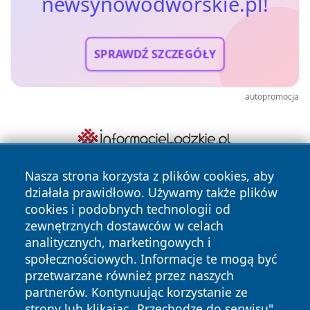
newsynowodworskie.pl!
SPRAWDŹ SZCZEGÓŁY
autopromocja
Nasza strona korzysta z plików cookies, aby
działała prawidłowo. Używamy także plików
cookies i podobnych technologii od
zewnętrznych dostawców w celach
analitycznych, marketingowych i
społecznościowych. Informacje te mogą być
Copyright © 2026 newsynowodworskie.pl Wszystkie prawa
przetwarzane również przez naszych
zastrzeżone.
partnerów. Kontynuując korzystanie ze
strony lub klikając „Przechodzę do serwisu",