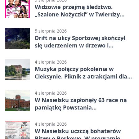
Widzowie przejmą śledztwo.
„Szalone Nożyczki” w Twierdzy
Modlin
5 sierpnia 2026
Drift na ulicy Sportowej skończył
się uderzeniem w drzewo i
mandatem 6500 zł
4 sierpnia 2026
Muzyka połączy pokolenia w
Cieksynie. Piknik z atrakcjami dla
rodzin
4 sierpnia 2026
W Nasielsku zapłonęły 63 race na
pamiątkę Powstania
Warszawskiego
4 sierpnia 2026
W Nasielsku uczczą bohaterów
Bitwy o Borkowo. W programie