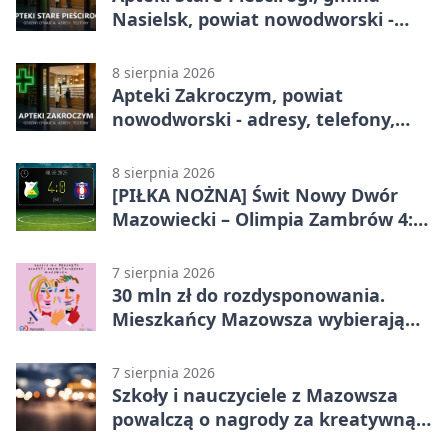
Nasielsk, powiat nowodworski -
adresy, telefony, godziny otwarcia
8 sierpnia 2026
Apteki Zakroczym, powiat
nowodworski - adresy, telefony,
godziny otwarcia
8 sierpnia 2026
[PIŁKA NOŻNA] Świt Nowy Dwór
Mazowiecki – Olimpia Zambrów 4:0
– efektowny start w Betclic 3. Liga
Grupa 1 (Grupa I)
7 sierpnia 2026
30 mln zł do rozdysponowania.
Mieszkańcy Mazowsza wybierają
projekty
7 sierpnia 2026
Szkoły i nauczyciele z Mazowsza
powalczą o nagrody za kreatywną
edukację