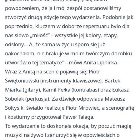
powodzeniem, że ja i mój zespół postanowiliśmy
stworzyć drugą edycję tego wydarzenia. Podobnie jak
poprzednio, kluczem w doborze repertuaru było dla
nas słowo „miłość” – wszystkie jej kolory, etapy,
odsłony… A, że sama w życiu sporo się już
nakochałam, nie brakuje w moim twórczym dorobku
utworów o tej tematyce” – mówi Anita Lipnicka.
Wraz z Anitą na scenie pojawią się: Piotr
Świętoniowski (instrumenty klawiszowe), Bartek
Miarka (gitary), Kamil Pełka (kontrabas) oraz Łukasz
Sobolak (perkusja). Za dźwięk odpowiada Mateusz
Sołtysik, światło realizuje Piotr Mrowiec, a scenografię
i kostiumy przygotował Paweł Talaga.
To wydarzenie to doskonała okazja, by poczuć magię
muzyki na żywo i zanurzyć się w opowieściach o